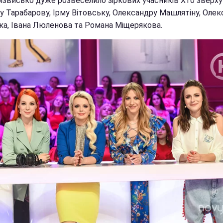
різвисько дуже розвеселило зіркових учасників Хто зверху
у Тарабарову, Ірму Вітовську, Олександру Машлятіну, Олек
ка, Івана Люленова та Романа Міщерякова.