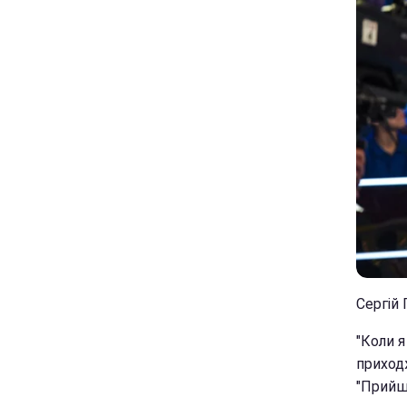
Сергій 
"Коли я
приходж
"Прийш