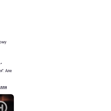
вому
т"
я". Але
ілля