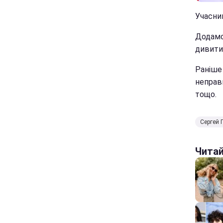
Учасник
Додамо
дивити
Раніше 
неправ
тощо.
Сергей 
Чита