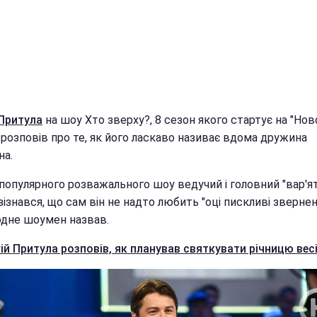
 Притула
на шоу Хто зверху?, 8 сезон якого стартує на "Но
, розповів про те, як його ласкаво називає вдома дружина
на.
 популярного розважального шоу ведучий і головний "вар'я
зізнався, що сам він не надто любить "оці пискливі звернен
одне шоумен назвав.
ій Притула розповів, як планував святкувати річницю вес