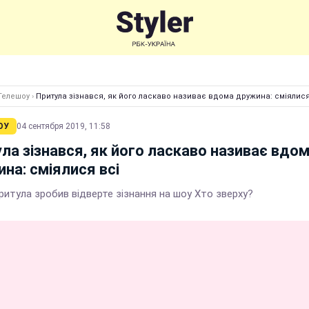
Телешоу
›
Притула зізнався, як його ласкаво називає вдома дружина: сміялися
ОУ
04 сентября 2019, 11:58
ла зізнався, як його ласкаво називає вдо
на: сміялися всі
ритула зробив відверте зізнання на шоу Хто зверху?