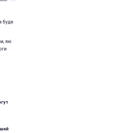
а буде
, які
оги
огут
ушай