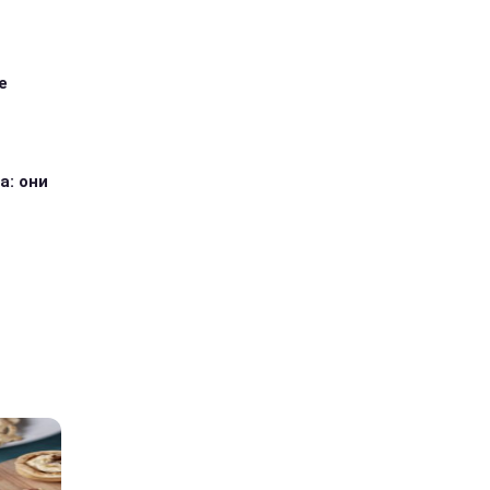
е
а: они