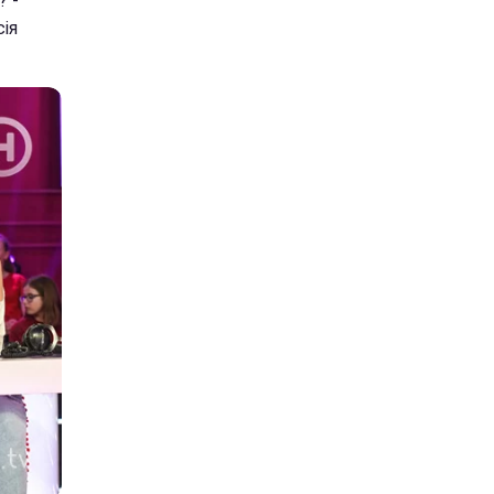
? -
сія