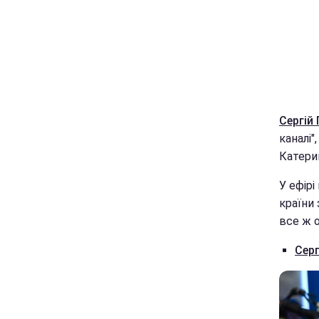
Сергій
каналі"
Катери
У ефірі
країни 
все ж 
Серг