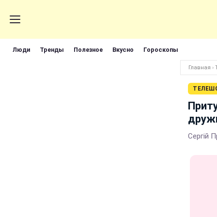
Люди
Тренды
Полезное
Вкусно
Гороскопы
Главная
›
ТЕЛЕШ
Приту
дружи
Сергій П