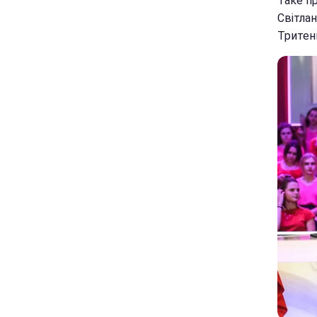
Таке п
Світлан
Тритен