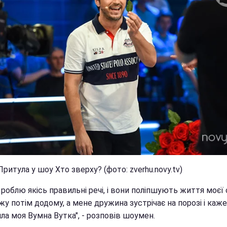
Притула у шоу Хто зверху? (фото: zverhu.novy.tv)
 роблю якісь правильні речі, і вони поліпшують життя моєї с
у потім додому, а мене дружина зустрічає на порозі і каже
ла моя Вумна Вутка", - розповів шоумен.