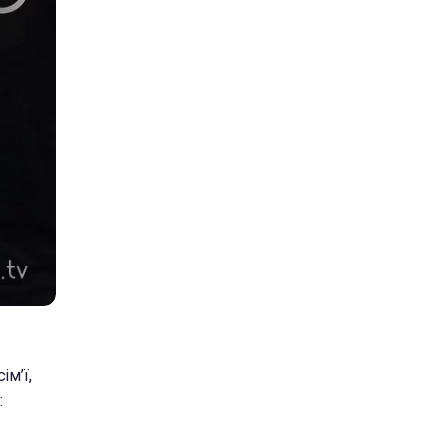
ім’ї,
: