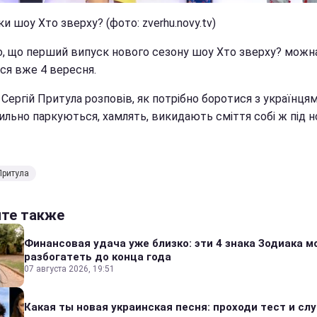
и шоу Хто зверху? (фото: zverhu.novy.tv)
, що перший випуск нового сезону шоу Хто зверху? можн
ся вже 4 вересня.
Сергій Притула розповів, як потрібно боротися з українцями
ильно паркуються, хамлять, викидають сміття собі ж під н
Притула
йте также
Финансовая удача уже близко: эти 4 знака Зодиака м
разбогатеть до конца года
07 августа 2026, 19:51
Какая ты новая украинская песня: проходи тест и сл