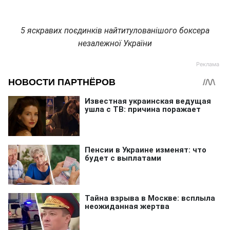
5 яскравих поєдинків найтитулованішого боксера
незалежної України