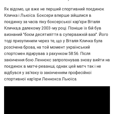
Як відомо, це вже не перший спортивний поєдинок
Кличка і Льюїса. Боксери вперше зійшлися в
поєдинку за часів піку боксерської кар'єри Віталія
Кличка,в далекому 2003-му році. Пізніше їх бій був
визнаний "боєм десятиліття в суперважкій вазі". Його
тоді призупинили через те, що у Віталія Кличка була
розсічена брова, на той момент український
спортсмен лідирував з рахунком 58:56. Після
закінчення бою Леннокс запропонував знову вийти на
поєдинок в матчі-реванші, однак цей матч так і не
відбувся у зв'язку із закінченням професійної
спортивної кар'єри Леннокса Льюїса.