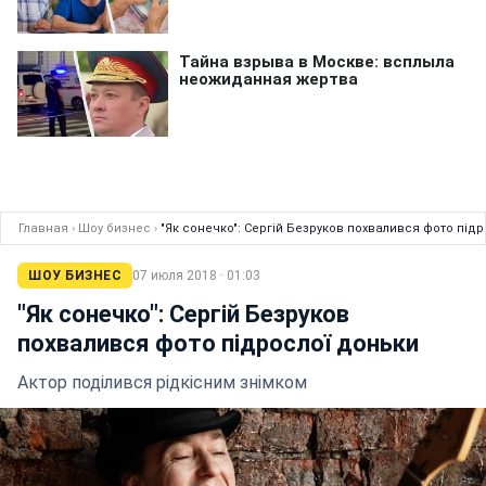
Главная
›
Шоу бизнес
›
"Як сонечко": Сергій Безруков похвалився фото під
ШОУ БИЗНЕС
07 июля 2018 · 01:03
"Як сонечко": Сергій Безруков
похвалився фото підрослої доньки
Актор поділився рідкісним знімком