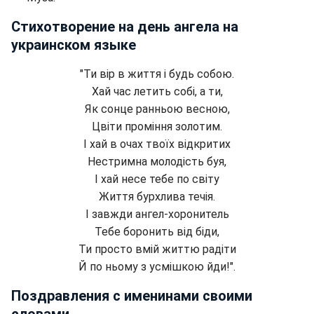
Стихотворение на день ангела на
украинском языке
"Ти вір в життя і будь собою.
Хай час летить собі, а ти,
Як сонце ранньою весною,
Цвіти проміння золотим.
І хай в очах твоїх відкритих
Нестримна молодість буя,
І хай несе тебе по світу
Життя бурхлива течія.
І завжди ангел-хоронитель
Тебе боронить від біди,
Ти просто вмій життю радіти
Й по ньому з усмішкою йди!".
Поздравления с именинами своими