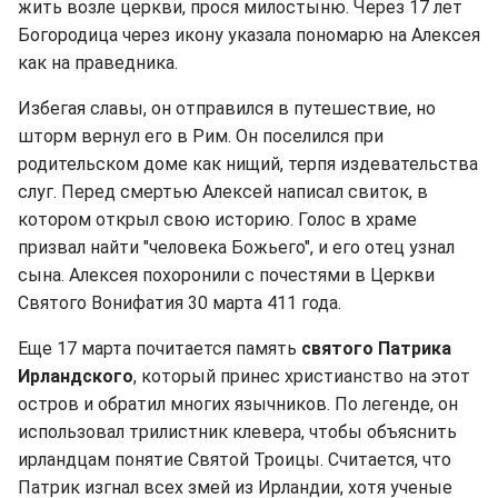
жить возле церкви, прося милостыню. Через 17 лет
Богородица через икону указала пономарю на Алексея
как на праведника.
Избегая славы, он отправился в путешествие, но
шторм вернул его в Рим. Он поселился при
родительском доме как нищий, терпя издевательства
слуг. Перед смертью Алексей написал свиток, в
котором открыл свою историю. Голос в храме
призвал найти "человека Божьего", и его отец узнал
сына. Алексея похоронили с почестями в Церкви
Святого Вонифатия 30 марта 411 года.
Еще 17 марта почитается память
святого Патрика
Ирландского
, который принес христианство на этот
остров и обратил многих язычников. По легенде, он
использовал трилистник клевера, чтобы объяснить
ирландцам понятие Святой Троицы. Считается, что
Патрик изгнал всех змей из Ирландии, хотя ученые