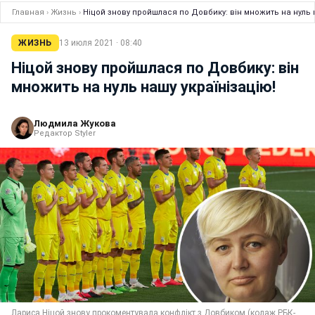
Главная
›
Жизнь
›
Ніцой знову пройшлася по Довбику: він множить на нуль н
ЖИЗНЬ
13 июля 2021 · 08:40
Ніцой знову пройшлася по Довбику: він
множить на нуль нашу українізацію!
Людмила Жукова
Редактор Styler
Лариса Ніцой знову прокоментувала конфлікт з Довбиком (колаж РБК-