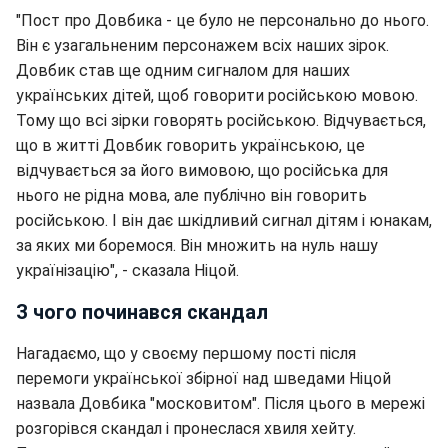
"Пост про Довбика - це було не персонально до нього.
Він є узагальненим персонажем всіх наших зірок.
Довбик став ще одним сигналом для наших
українських дітей, щоб говорити російською мовою.
Тому що всі зірки говорять російською. Відчувається,
що в житті Довбик говорить українською, це
відчувається за його вимовою, що російська для
нього не рідна мова, але публічно він говорить
російською. І він дає шкідливий сигнал дітям і юнакам,
за яких ми боремося. Він множить на нуль нашу
українізацію", - сказала Ніцой.
З чого починався скандал
Нагадаємо, що у своєму першому пості після
перемоги української збірної над шведами Ніцой
назвала Довбика "московитом". Після цього в мережі
розгорівся скандал і пронеслася хвиля хейту.