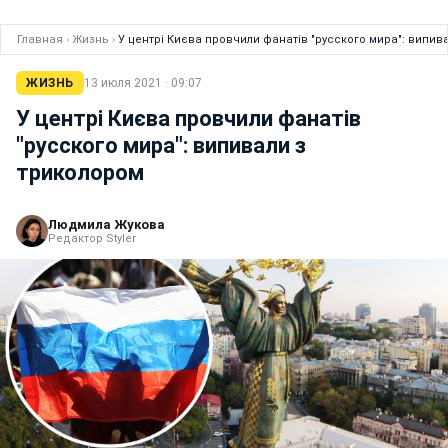
Главная
›
Жизнь
›
У центрі Києва провчили фанатів "русского мира": випив
ЖИЗНЬ
13 июля 2021 · 09:07
У центрі Києва провчили фанатів
"русского мира": випивали з
триколором
Людмила Жукова
Редактор Styler