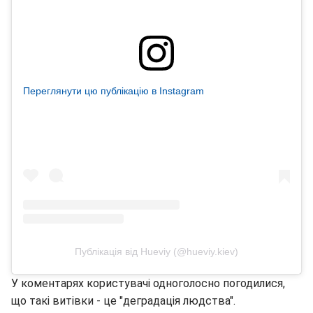
Переглянути цю публікацію в Instagram
Публікація від Hueviy (@hueviy.kiev)
У коментарях користувачі одноголосно погодилися,
що такі витівки - це "деградація людства".