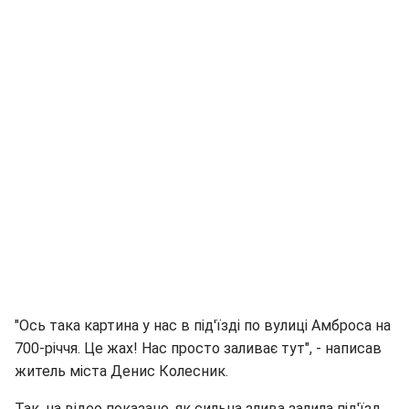
"Ось така картина у нас в під'їзді по вулиці Амброса на
700-річчя. Це жах! Нас просто заливає тут", - написав
житель міста Денис Колесник.
Так, на відео показано, як сильна злива залила під'їзд