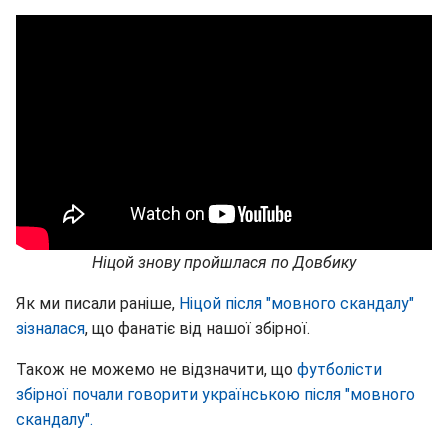
Ніцой знову пройшлася по Довбику
Як ми писали раніше,
Ніцой після "мовного скандалу"
зізналася
, що фанатіє від нашої збірної.
Також не можемо не відзначити, що
футболісти
збірної почали говорити українською після "мовного
скандалу".