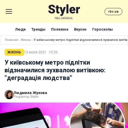
rbc.ua
Люди
Тренды
Полезное
Вкусно
Гороскопы
Главная
›
Жизнь
›
У київському метро підлітки відзначилися зухвалою виті
ЖИЗНЬ
13 июля 2021 · 10:35
У київському метро підлітки
відзначилися зухвалою витівкою:
"деградація людства"
Людмила Жукова
Редактор Styler