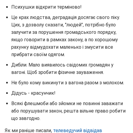
Психушки відкрити терміново!
Це крах людства, деградація досягає свого піку.
Цих, з дозволу сказати, "людей", потрібно було
залучити за порушення громадського порядку,
якщо говорити в рамках закону, а по хорошому
рахунку відмудохати маленько і змусити все
прибрати своїм одягом.
Дибіли. Мало виявилось свідомих громадян у
вагоні. Щоб зробити фізичне зауваження.
Не було кому викинути з вагона разом з молоком.
Дідусь - красунчик!
Всякі флешмоби або зйомки не повинні заважати
або порушувати закон, решта вільне право робити
що завгодно.
Як ми раніше писали,
телеведучий відвідав