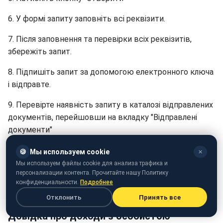
6. У формі запиту заповніть всі реквізити.
7. Після заповнення та перевірки всіх реквізитів,
збережіть запит.
8. Підпишіть запит за допомогою електронного ключа
і відправте.
9. Перевірте наявність запиту в каталозі відправлених
документів, перейшовши на вкладку "Відправлені
документи"
10. Дочекайтеся повідомлення в особистому
🍪
Мы используем cookie
✕
електронному кабінеті платника податків.
Мы используем файлы cookie для анализа трафика и
персонализации контента. Прочитайте нашу Политику
11. Перевірте отриманий документ. При необхідності
конфиденциальности.
Подробнее
його можна завантажити або роздрукувати.
Отклонить
Принять все
Довідка про доходи з особистою