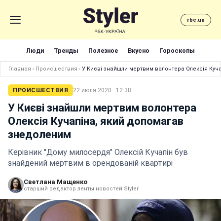
rbc.ua
Люди
Тренды
Полезное
Вкусно
Гороскопы
Главная
›
Происшествия
›
У Києві знайшли мертвим волонтера Олексія Куч
ПРОИСШЕСТВИЯ
22 июля 2020 · 12:38
У Києві знайшли мертвим волонтера
Олексія Кучапіна, який допомагав
знедоленим
Керівник "Дому милосердя" Олексій Кучапін був
знайдений мертвим в орендованій квартирі
Светлана Мащенко
старший редактор ленты новостей Styler