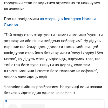
городянин став поводитися агресивно та накинувся
на чоловіка.
Про це повідомили
на сторінці в Instagram Новини
Львова.
"Той сходу став стартувати і хамити, мовляв "чуєш ти,
рот закрив або пішли вийдемо побазарим". Ну дідусь
вирішив що йому щось довести і вони вийшли, цей
напівдурок став його бити і кричати "хочу і ходжу і без
маски", ну дідусь став у відповідь, підсумок того, що
той став його тупо тягнути на дорогу, коли там
літають машини і класти його головою на асфальт", -
описав очевидець події.
Чоловіки вийшли розібратися. На зупинці вони почали
битися, кидати один одного на асфальт.