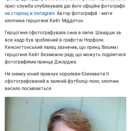
прес-служба опублікувала дві його офіційні фотографії
на сторінці в Instagram
. Автор фотографій - мати
хлопчика герцогиня Кейт Міддлтон.
Герцогиня сфотографувала сина в липні. Швидше за
все кадр був зроблений в графстві Норфолк.
Кенсінгтонський палац зазначив, що принц Вільям і
герцогиня Кейт безмежно раді, що можуть поділитися
фотографіями принца Джорджа.
На знімку юний правнук королеви Єлизавети II
сфотографований в зеленій футболці-поло, хлопчик
весело посміхається.