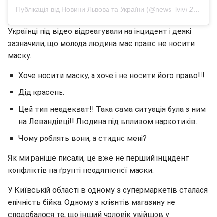
Публікація від Новини Львова та України (@news_lviv)
21 Лип 2020 в 4:27 PDT
Українці під відео відреагували на інцидент і деякі
зазначили, що молода людина має право не носити
маску.
Хоче носити маску, а хоче і не носити його право!!!
Дід красень.
Цей тип неадекват!! Така сама ситуація була з ним
на Левандівці!! Людина під впливом наркотиків.
Чому роблять вони, а стидно мені?
Як ми раніше писали, це вже не перший інцидент
конфліктів на ґрунті неодягненої маски.
У Київській області в одному з супермаркетів сталася
епічність бійка. Одному з клієнтів магазину не
сподобалося те, що інший чоловік увійшов у