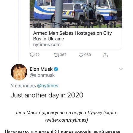
Ілон Маск відреагував на події в Луцьку (скрін:
twitter.com/nytimes)
Нагадаємо, що вранці 21 липня чоловік, який назвав