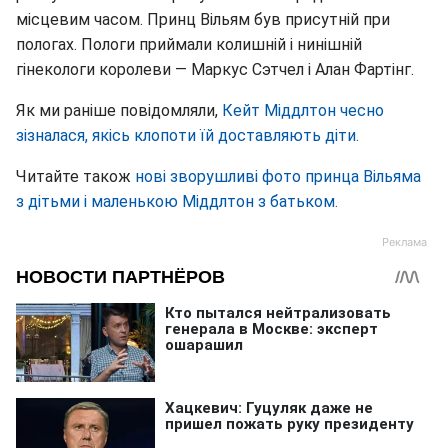
місцевим часом. Принц Вільям був присутній при
пологах
.
Пологи приймали колишній і нинішній
гінекологи королеви — Маркус Сэтчел і Алан Фартінг
.
Як ми раніше повідомляли,
Кейт Міддлтон чесно
зізналася, якісь клопоти їй доставляють діти.
Читайте також
нові зворушливі фото принца Вільяма
з дітьми і маленькою Міддлтон з батьком.