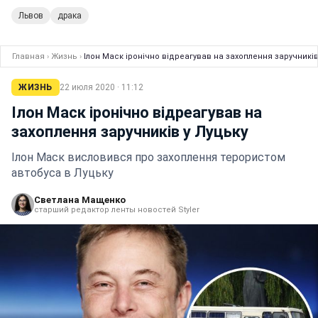
Львов
драка
Главная
›
Жизнь
›
Ілон Маск іронічно відреагував на захоплення заручників
ЖИЗНЬ
22 июля 2020 · 11:12
Ілон Маск іронічно відреагував на
захоплення заручників у Луцьку
Ілон Маск висловився про захоплення терористом
автобуса в Луцьку
Светлана Мащенко
старший редактор ленты новостей Styler