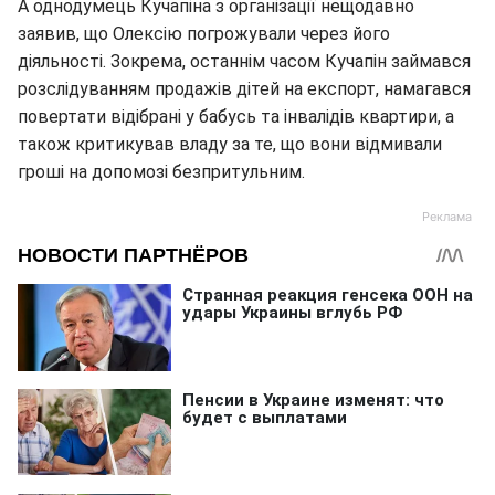
А однодумець Кучапіна з організації нещодавно
заявив, що Олексію погрожували через його
діяльності. Зокрема, останнім часом Кучапін займався
розслідуванням продажів дітей на експорт, намагався
повертати відібрані у бабусь та інвалідів квартири, а
також критикував владу за те, що вони відмивали
гроші на допомозі безпритульним.