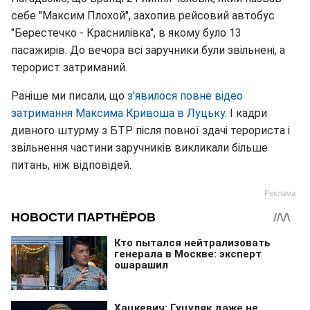
себе "Максим Плохой", захопив рейсовий автобус
"Берестечко - Краснилівка", в якому було 13
пасажирів. До вечора всі заручники були звільнені, а
терорист затриманий.
Раніше ми писали, що
з'явилося повне відео
затримання Максима Кривоша в Луцьку.
І кадри
дивного штурму з БТР після повної здачі терориста і
звільнення частини заручників викликали більше
питань, ніж відповідей.