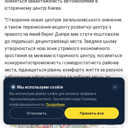
знизиться завантаженість автомобілями в
історичному центрі Києва.
"Створення нових центрів загальноміського значення,
а також перенесення акценту розвитку центру з
правого на лівий берег Дніпра має стати поштовхом
до подальшої децентралізації міста. Завдяки цьому
утворюються нові зони стрімкого економічного
зростання за межами історичного центру, посилиться
конкурентоспроможність і самодостатність районів
міста, підвищиться рівень комфорту життя за рахунок
наближення інфраструктури та робочих місць до
місць розселення киян (ініціатива "Центр поруч з
🍪
Мы используем cookie
✕
домом"), зменшиться навантаження на історичний
Мы используем файлы cookie для анализа трафика и
центр", – сказано в повідомленні.
персонализации контента. Прочитайте нашу Политику
конфиденциальности.
Подробнее
Отклонить
Принять все