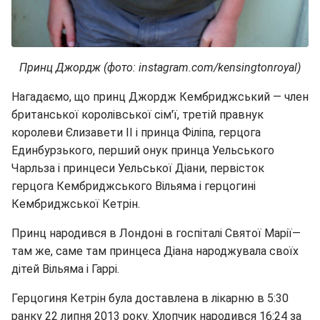
Принц Джордж (фото: instagram.com/kensingtonroyal)
Нагадаємо, що принц Джордж Кембриджський — член
британської королівської сім'ї, третій правнук
королеви Єлизавети II і принца Філіпа, герцога
Единбурзького, перший онук принца Уельського
Чарльза і принцеси Уельської Діани, первісток
герцога Кембриджського Вільяма і герцогині
Кембриджської Кетрін.
Принц народився в Лондоні в госпіталі Святої Марії—
там же, саме там принцеса Діана народжувала своїх
дітей Вільяма і Гаррі.
Герцогиня Кетрін була доставлена в лікарню в 5:30
ранку 22 липня 2013 року. Хлопчик народився 16:24 за