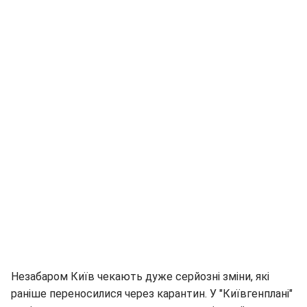
Незабаром Київ чекають дуже серйозні зміни, які
раніше переносилися через карантин. У "Київгенплані"