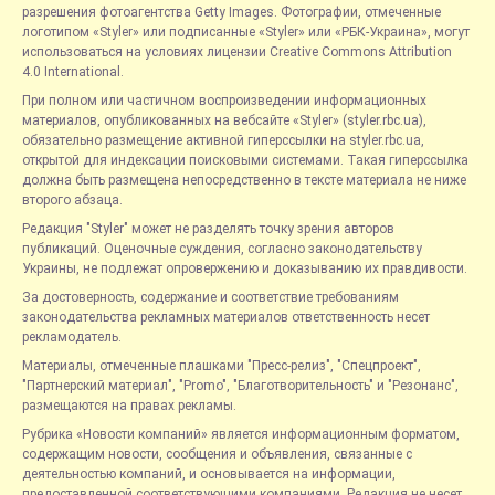
разрешения фотоагентства Getty Images. Фотографии, отмеченные
логотипом «Styler» или подписанные «Styler» или «РБК-Украина», могут
использоваться на условиях лицензии Creative Commons Attribution
4.0 International.
При полном или частичном воспроизведении информационных
материалов, опубликованных на вебсайте «Styler» (styler.rbc.ua),
обязательно размещение активной гиперссылки на styler.rbc.ua,
открытой для индексации поисковыми системами. Такая гиперссылка
должна быть размещена непосредственно в тексте материала не ниже
второго абзаца.
Редакция "Styler" может не разделять точку зрения авторов
публикаций. Оценочные суждения, согласно законодательству
Украины, не подлежат опровержению и доказыванию их правдивости.
За достоверность, содержание и соответствие требованиям
законодательства рекламных материалов ответственность несет
рекламодатель.
Материалы, отмеченные плашками "Пресс-релиз", "Спецпроект",
"Партнерский материал", "Promo", "Благотворительность" и "Резонанс",
размещаются на правах рекламы.
Рубрика «Новости компаний» является информационным форматом,
содержащим новости, сообщения и объявления, связанные с
деятельностью компаний, и основывается на информации,
предоставленной соответствующими компаниями. Редакция не несет