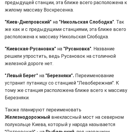
предыдущей станции, эта ближе всего расположена к
жилому массиву Воскресенка.
"Киев-Днепровский"
на
"Никольская Слободка"
. Так
же как и с предыдущими станциями, эта ближе всего
расположена к массиву Никольская Слободка.
"Киевская-Русановка"
на
"Русановка"
. Название
решили упростить, ведь Русановок на столичной
железной дороге нет.
"Левый Берег"
на
"Березняки".
Переименование
устранит путаницу со станцией "Левобережная". К
тому же станция расположена ближе всего к массиву
Березняки.
Также планируют переименовать
Железнодорожный
внеклассный мост на северном
полукольце Киева, который у народа называется
"Петровский" - на
Рыбальский
, под названием