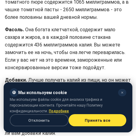
томатного пюре содержится 1065 миллиграммов, а в
чашке томатной пасты - 2650 миллиграммов - это
более половины вашей дневной нормы.
Фасоль.
Она богата клетчаткой, содержит мало
сахара и жиров, а в каждой половине стакана
содержится 436 миллиграммов калия. Вы можете
замочить ее на ночь, чтобы она легче переварилась.
Если у вас нет на это времени, замороженные или
консервированные версии тоже подойдут.
Добавки.
Лучше получать калий из пищи, но он может
вам понадобиться, если вы страдаете
🍪
Мы используем cookie
✕
определенными заболеваниями или принимаете
Мы используем файлы cookie для анализа трафика и
лекарства, из-за которых вам сложнее удерживать
персонализации контента. Прочитайте нашу Политику
калий. Но будьте осторожны: слишком большое
конфиденциальности.
Подробнее
количество может вызвать тошноту, рвоту, боли в
Отклонить
Принять все
животе, диарею и язву. Спросите своего врача, нужны
ли вам добавки калия.