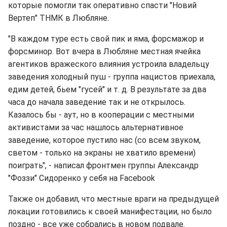
которые помогли так оперативно спасти "Новий
Вертеп" ТНМК в Любляне.
"В каждом туре есть свой пик и яма, форсмажор и
форсминор. Вот вчера в Любляне местная ячейка
агентиков вражеского влияния устроила владельцу
заведения холодный пуш - группа нацистов приехала,
едим детей, бьем "гусей" и т. д. В результате за два
часа до начала заведение так и не открылось.
Казалось бы - аут, но в кооперации с местными
активистами за час нашлось альтернативное
заведение, которое пустило нас (со всем звуком,
светом - только на экраны не хватило времени)
поиграть", - написал фронтмен группы Александр
"Фоззи" Сидоренко у себя на Facebook
Также он добавил, что местные враги на предыдущей
локации готовились к своей манифестации, но было
поздно - все уже собрались в новом подвале.