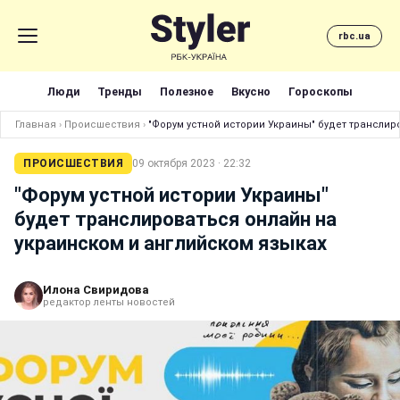
rbc.ua
Люди
Тренды
Полезное
Вкусно
Гороскопы
Главная
›
Происшествия
›
"Форум устной истории Украины" будет транслир
ПРОИСШЕСТВИЯ
09 октября 2023 · 22:32
"Форум устной истории Украины"
будет транслироваться онлайн на
украинском и английском языках
Илона Свиридова
редактор ленты новостей