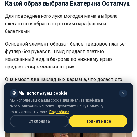
Какой образ выбрала Екатерина Остапчук
Для повседневного лука молодая мама выбрала
элегантный образ с коротким сарафаном и
балетками.
Основной элемент образа - белое твидовое платье-
футляр без рукавов. Твид придает платью
изысканный вид, а бахрома по нижнему краю
придает современный штрих.
Она имеет два накладных кармана, что делает его
более функциональным и стильным. Платье отлично
🍪
Мы используем cookie
✕
подчеркивает фигуру жены Остапчука.
Мы используем файлы cookie для анализа трафика и
персонализации контента. Прочитайте нашу Политику
конфиденциальности.
Подробнее
Отклонить
Принять все