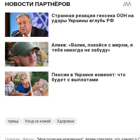
прищі
Уход за кожей
Здоровье
Главная
›
Жизнь
›
"Моя позиция неизменна". Алхим ответила, что думает о П