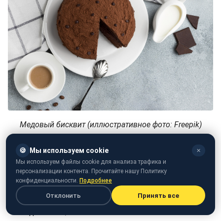
Медовый бисквит (иллюстративное фото: Freepik)
Чтобы приготовить бисквит без яиц на Маковея,
🍪
Мы используем cookie
✕
нужно следующие ингредиенты:
Мы используем файлы cookie для анализа трафика и
персонализации контента. Прочитайте нашу Политику
мука - 1,5-2 стакана;
конфиденциальности.
Подробнее
сахар - 1 стакан сахарного песка;
Отклонить
Принять все
мед - 2 ст. л.;