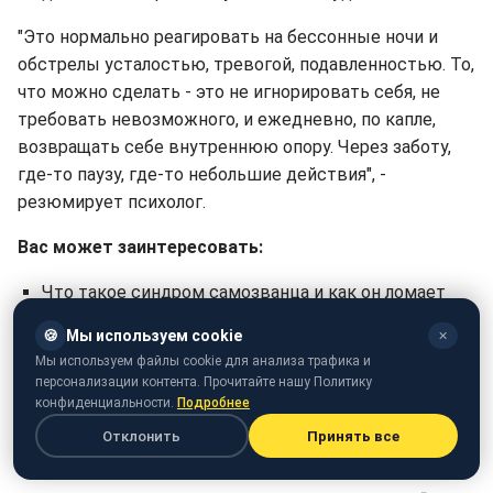
"Это нормально реагировать на бессонные ночи и
обстрелы усталостью, тревогой, подавленностью. То,
что можно сделать - это не игнорировать себя, не
требовать невозможного, и ежедневно, по капле,
возвращать себе внутреннюю опору. Через заботу,
где-то паузу, где-то небольшие действия", -
резюмирует психолог.
Вас может заинтересовать:
Что такое синдром самозванца и как он ломает
даже самых успешных людей
🍪
Мы используем cookie
✕
Где
найти вдохновение в мире, который
Мы используем файлы cookie для анализа трафика и
персонализации контента. Прочитайте нашу Политику
разваливается на глазах
конфиденциальности.
Подробнее
Как вовремя распознать депрессию и почему не
Отклонить
Принять все
стоит путать ее с ленью