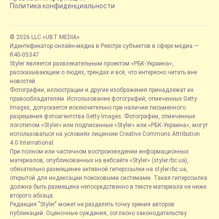
Политика конфиденциальности
© 2026 LLC «UBT MEDIA»
Идентификатор онлайн-медиа в Реестре субъектов в сфере медиа —
R40-05347
Styler является развлекательным проектом «РБК-Украина»,
рассказывающим о людях, трендах и всё, что интересно читать вне
новостей.
Фотографии, иллюстрации и другие изображения принадлежат их
правообладателям. Использование фотографий, отмеченных Getty
Images, допускается исключительно при наличии письменного
разрешения фотоагентства Getty Images. Фотографии, отмеченные
логотипом «Styler» или подписанные «Styler» или «РБК-Украина», могут
использоваться на условиях лицензии Creative Commons Attribution
4.0 International.
При полном или частичном воспроизведении информационных
материалов, опубликованных на вебсайте «Styler» (styler.rbc.ua),
обязательно размещение активной гиперссылки на styler.rbc.ua,
открытой для индексации поисковыми системами. Такая гиперссылка
должна быть размещена непосредственно в тексте материала не ниже
второго абзаца.
Редакция "Styler" может не разделять точку зрения авторов
публикаций. Оценочные суждения, согласно законодательству