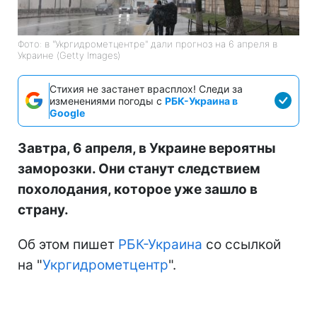
Фото: в "Укргидрометцентре" дали прогноз на 6 апреля в
Украине (Getty Images)
Стихия не застанет врасплох! Следи за
изменениями погоды с
РБК-Украина в
Google
Завтра, 6 апреля, в Украине вероятны
заморозки. Они станут следствием
похолодания, которое уже зашло в
страну.
Об этом пишет
РБК-Украина
со ссылкой
на "
Укргидрометцентр
".