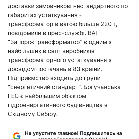
доставки замовникові нестандартного по
габаритах устаткування -
трансформаторів вагою більше 220 т,
повідомили в прес-службі. ВАТ
"Запоріжтрансформатор" є одним з
найбільших в світі виробників
трансформаторного устаткування з
досвідом постачань в 83 країни.
Підприємство входить до групи
"Енергетичний стандарт". Богучанська
ГЕС є найбільшим об'єктом
гідроенергетичного будівництва в
Східному Сибіру.
Не упустите главное! Подпишитесь на