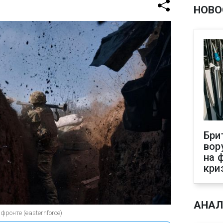
НОВО
Бри
вор
на 
кри
АНАЛ
фронте (easternforce)