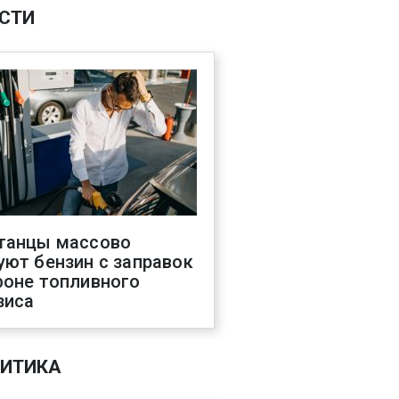
СТИ
танцы массово
уют бензин с заправок
фоне топливного
зиса
ИТИКА