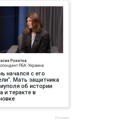
асия Рокитна
спондент РБК-Украина
нь начался с его
ели". Мать защитника
иуполя об истории
а и теракте в
новке