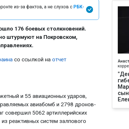
онте из-за фактов, а не слухов с
РБК-
зошло 176 боевых столкновений.
но штурмуют на Покровском,
аправлениях.
раина
со ссылкой на
отчет
Анаст
корре
"Де
гиб
Мар
сын
акетный и 55 авиационных ударов,
Еле
управляемых авиабомб и 2798 дронов-
раг совершил 5062 артиллерийских
- из реактивных систем залпового