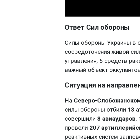
Ответ Сил обороны
Силы обороны Украины в о
сосредоточения живой силы
управления, 6 средств рак
важный объект оккупантов
Ситуация на направле
На
Северо-Слобожанском
силы обороны отбили
13 а
совершили
8 авиаударов
,
провели
207 артиллерийс
реактивных систем залпово