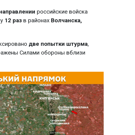
направлении
российские войска
ну
12 раз
в районах
Волчанска,
ксировано
две попытки штурма
,
ражены Силами обороны вблизи