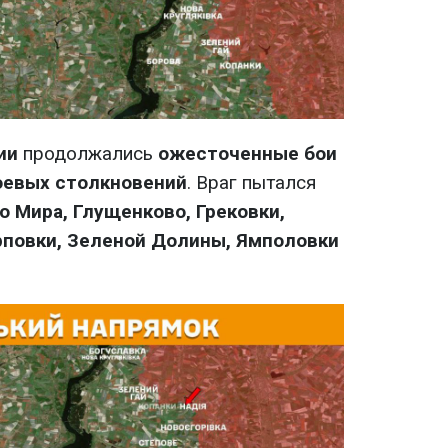
ии
продолжались
ожесточенные бои
оевых столкновений
. Враг пытался
о Мира, Глущенково, Грековки,
рповки, Зеленой Долины, Ямполовки