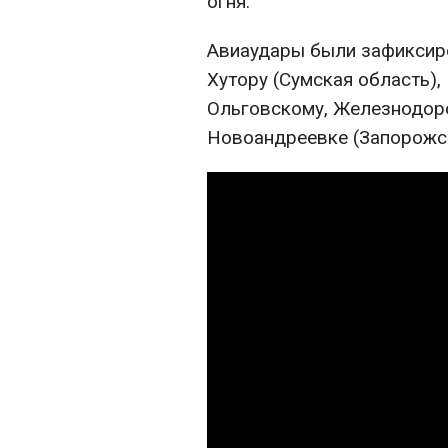
огня.
Авиаудары были зафиксиро
Хутору (Сумская область),
Ольговскому, Железнодор
Новоандреевке (Запорожск