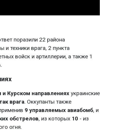
твет поразили 22 района
 и техники врага, 2 пункта
етных войск и артиллерии, а также 1
.
ниях
 и Курском направлениях
украинские
так врага
. Оккупанты также
 применив
9 управляемых авиабомб
, и
ких обстрелов
, из которых
10
- из
го огня.