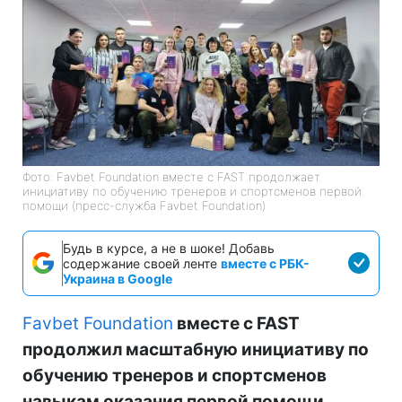
Фото: Favbet Foundation вместе с FAST продолжает
инициативу по обучению тренеров и спортсменов первой
помощи (пресс-служба Favbet Foundation)
Будь в курсе, а не в шоке! Добавь
содержание своей ленте
вместе с РБК-
Украина в Google
Favbet Foundation
вместе с FAST
продолжил масштабную инициативу по
обучению тренеров и спортсменов
навыкам оказания первой помощи.