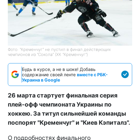
Фото: "Кременчуг" не пустил в финал действующих
чемпионов из "Сокола" (ХК "Кременчуг")
Будь в курсе, а не в шоке! Добавь
содержание своей ленте
вместе с РБК-
Украина в Google
26 марта стартует финальная серия
плей-офф чемпионата Украины по
хоккею. За титул сильнейшей команды
поспорят "Кременчуг" и "Киев Кэпиталз".
О подробностях финального