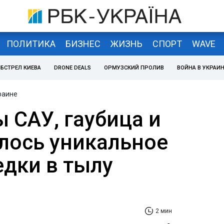
ПОЛИТИКА
БИЗНЕС
ЖИЗНЬ
СПОРТ
WAVE
БСТРЕЛ КИЕВА
DRONE DEALS
ОРМУЗСКИЙ ПРОЛИВ
ВОЙНА В УКРАИ
раине
 САУ, гаубица и
лось уникальное
едки в тылу
2 мин