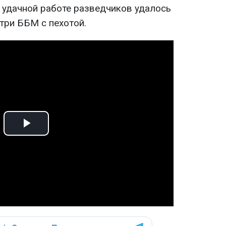
я удачной работе разведчиков удалось
 три ББМ с пехотой.
Play
Video