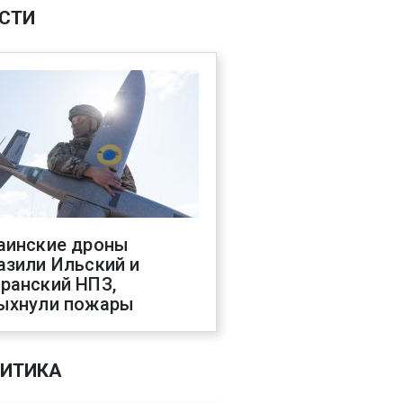
СТИ
аинские дроны
азили Ильский и
ранский НПЗ,
ыхнули пожары
ИТИКА