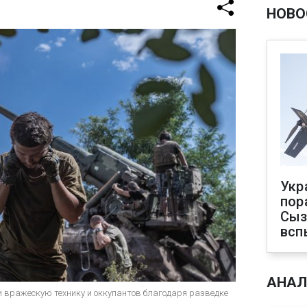
НОВО
Укр
пор
Сыз
всп
АНАЛ
 вражескую технику и оккупантов благодаря разведке