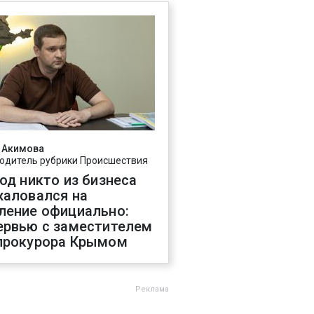
 Акимова
одитель рубрики Происшествия
год никто из бизнеса
жаловался на
ление официально:
ервью с заместителем
прокурора Крымом