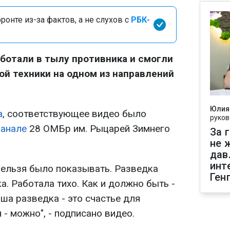
онте из-за фактов, а не слухов с
РБК-
ботали в тылу противника и смогли
й техники на одном из направлений
Юлия
а
, соответствующее видео было
руков
канале
28 ОМБр им. Рыцарей Зимнего
За 
не 
дав
инт
нельзя было показывать. Разведка
Ген
а. Работала тихо. Как и должно быть -
аша разведка - это счастье для
 - можно", - подписано видео.