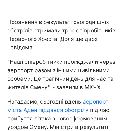
Поранення в результаті сьогоднішніх
обстрілів отримали троє співробітників
Червоного Хреста. Доля ще двох -
невідома.
"Наші співробітники проїжджали через
аеропорт разом з іншими цивільними
особами. Це трагічний день для нас та
жителів Ємену", - заявили в МКЧХ.
Нагадаємо, сьогодні вдень
аеропорт
міста Аден піддався обстрілу
під час
прибуття літака з новосформованим
урядом Ємену. Міністри в результаті