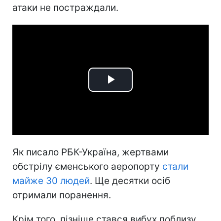
атаки не постраждали.
Play
Video
Як писало РБК-Україна, жертвами
обстрілу єменського аеропорту
стали
майже 30 людей
. Ще десятки осіб
отримали поранення.
Крім того, пізніше стався вибух поблизу