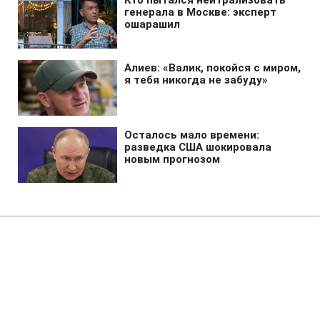
Главная
»
Бизнес
Обломок ракеты SpaceX Falcon
9 врезался в Луну: что известно
об инциденте