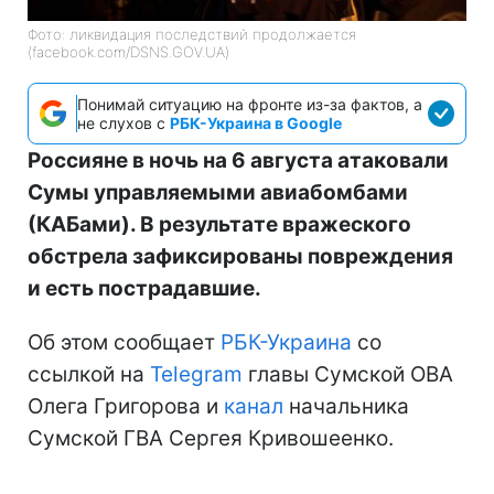
Фото: ликвидация последствий продолжается
(facebook.com/DSNS.GOV.UA)
Понимай ситуацию на фронте из-за фактов, а
не слухов с
РБК-Украина в Google
Россияне в ночь на 6 августа атаковали
Сумы управляемыми авиабомбами
(КАБами). В результате вражеского
обстрела зафиксированы повреждения
и есть пострадавшие.
Об этом сообщает
РБК-Украина
со
ссылкой на
Telegram
главы Сумской ОВА
Олега Григорова и
канал
начальника
Сумской ГВА Сергея Кривошеенко.