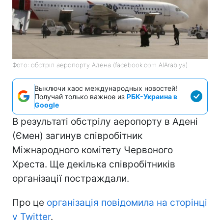
Фото: обстріл аеропорту Адена (facebook.com AlArabiya)
Выключи хаос международных новостей!
Получай только важное из
РБК-Украина в
Google
В результаті обстрілу аеропорту в Адені
(Ємен) загинув співробітник
Міжнародного комітету Червоного
Хреста. Ще декілька співробітників
організації постраждали.
Про це
організація повідомила на сторінці
у Twitter
.