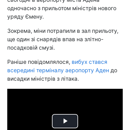
одночасно з прильотом міністрів нового
уряду Ємену.
Зокрема, міни потрапили в зал прильоту,
ще один зі снарядів впав на злітно-
посадковій смузі.
Раніше повідомлялося,
вибух стався
всередині терміналу аеропорту Аден
до
висадки міністрів з літака.
Play