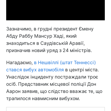
Video
Зазначимо, в грудні президент Ємену
Абду Раббу Мансур Хаді, який
знаходиться в Саудівській Аравії,
призначив новий уряд з 24 міністрів.
Нагадаємо,
в Нешвіллі (штат Теннессі)
стався вибух автомобіля
в центрі міста.
Унаслідок інциденту постраждали троє
осіб. Представник місцевої поліції Дон
Аарон заявив, що слідство вважає те, що
трапилося навмисним вибухом.