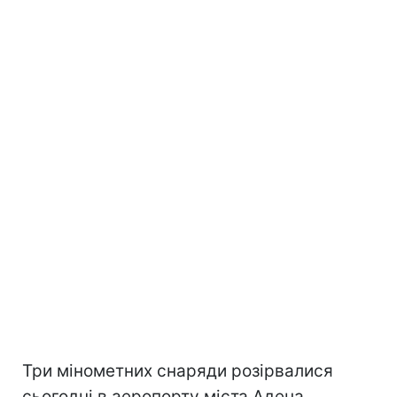
Три мінометних снаряди розірвалися
сьогодні в аеропорту міста Адена