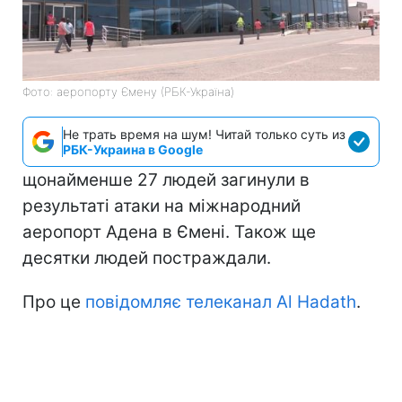
Фото: аеропорту Ємену (РБК-Україна)
Не трать время на шум! Читай только суть из
РБК-Украина в Google
щонайменше 27 людей загинули в
результаті атаки на міжнародний
аеропорт Адена в Ємені. Також ще
десятки людей постраждали.
Про це
повідомляє телеканал Al Hadath
.