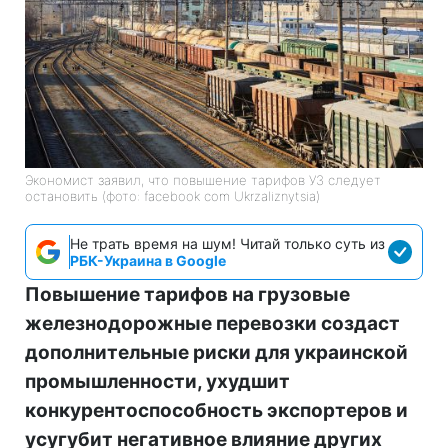
Экономист заявил, что повышение тарифов УЗ следует
остановить (фото: facebook com Ukrzaliznytsia)
Не трать время на шум! Читай только суть из
РБК-Украина в Google
Повышение тарифов на грузовые
железнодорожные перевозки создаст
дополнительные риски для украинской
промышленности, ухудшит
конкурентоспособность экспортеров и
усугубит негативное влияние других