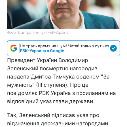
Фото: Дмитро Тимчук (РБК-Україна)
Не трать время на шум! Читай только суть из
РБК-Украина в Google
Президент України Володимир
Зеленський посмертно нагородив
нардепа Дмитра Тимчука орденом "За
мужність" (ІІІ ступеня). Про це
повідомляє РБК-Україна з посиланням на
відповідний указ глави держави.
Так, Зеленський підписав указ про
відзначення державними нагородами