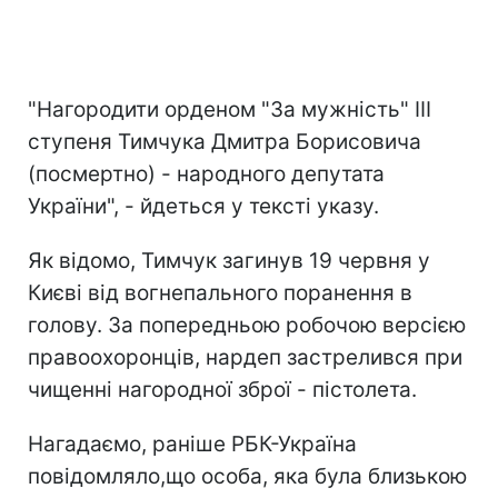
"Нагородити орденом "За мужність" ІІІ
ступеня Тимчука Дмитра Борисовича
(посмертно) - народного депутата
України", - йдеться у тексті указу.
Як відомо, Тимчук загинув 19 червня у
Києві від вогнепального поранення в
голову. За попередньою робочою версією
правоохоронців, нардеп застрелився при
чищенні нагородної зброї - пістолета.
Нагадаємо, раніше РБК-Україна
повідомляло,що особа, яка була близькою