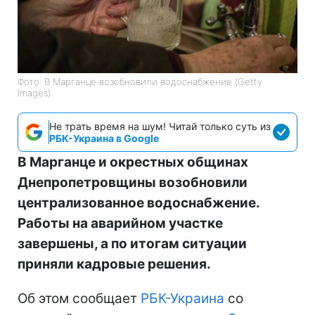
Фото: В Марганце возобновили водоснабжение (Getty
Images)
Не трать время на шум! Читай только суть из
РБК-Украина в Google
В Марганце и окрестных общинах
Днепропетровщины возобновили
централизованное водоснабжение.
Работы на аварийном участке
завершены, а по итогам ситуации
приняли кадровые решения.
Об этом сообщает
РБК-Украина
со