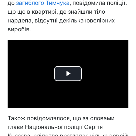
до
загиблого Тимчука
, повідомила поліції,
що що в квартирі, де знайшли тіло
нардепа, відсутні декілька ювелірних
виробів.
Play
Video
Також повідомлялося, що за словами
глави Національної поліції Сергія
Князєва, слідство розглядає кілька версій