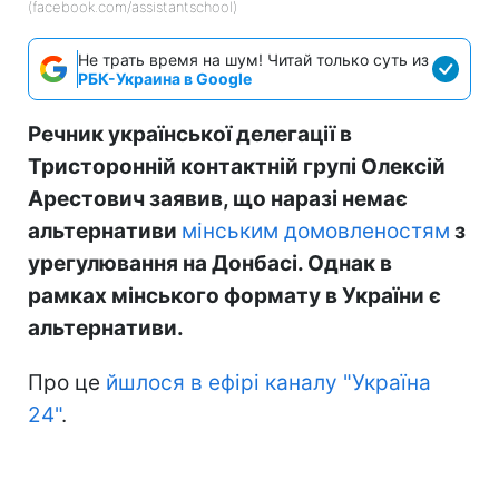
(facebook.com/assistantschool)
Не трать время на шум! Читай только суть из
РБК-Украина в Google
Речник української делегації в
Тристоронній контактній групі Олексій
Арестович заявив, що наразі немає
альтернативи
мінським домовленостям
з
урегулювання на Донбасі. Однак в
рамках мінського формату в України є
альтернативи.
Про це
йшлося в ефірі каналу "Україна
24"
.