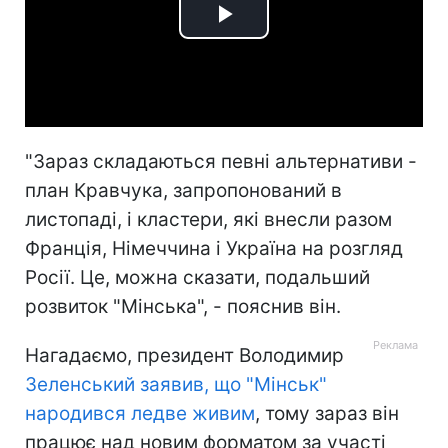
Play
Video
"Зараз складаються певні альтернативи -
план Кравчука, запропонований в
листопаді, і кластери, які внесли разом
Франція, Німеччина і Україна на розгляд
Росії. Це, можна сказати, подальший
розвиток "Мінська", - пояснив він.
Нагадаємо, президент Володимир
Зеленський заявив, що "Мінськ"
народився ледве живим
, тому зараз він
працює над новим форматом за участі