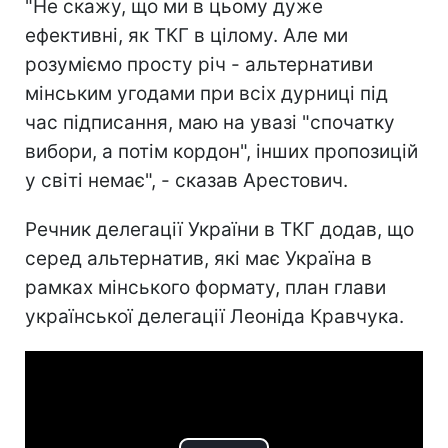
"Не скажу, що ми в цьому дуже
ефективні, як ТКГ в цілому. Але ми
розуміємо просту річ - альтернативи
мінським угодами при всіх дурниці під
час підписання, маю на увазі "спочатку
вибори, а потім кордон", інших пропозицій
у світі немає", - сказав Арестович.
Речник делегації України в ТКГ додав, що
серед альтернатив, які має Україна в
рамках мінського формату, план глави
української делегації Леоніда Кравчука.