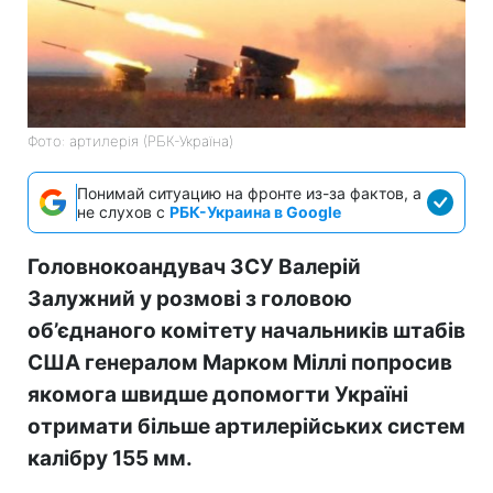
Фото: артилерія (РБК-Україна)
Понимай ситуацию на фронте из-за фактов, а
не слухов с
РБК-Украина в Google
Головнокоандувач ЗСУ Валерій
Залужний у розмові з головою
об’єднаного комітету начальників штабів
США генералом Марком Міллі попросив
якомога швидше допомогти Україні
отримати більше артилерійських систем
калібру 155 мм.