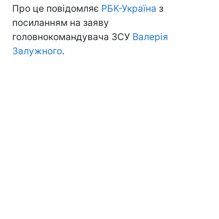
Про це повідомляє
РБК-Україна
з
посиланням на заяву
головнокомандувача ЗСУ
Валерія
Залужного
.