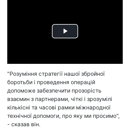
Play
Video
"Розуміння стратегії нашої збройної
боротьби і проведення операцій
допоможе забезпечити прозорість
взаємин з партнерами, чіткі і зрозумілі
кількісні та часові рамки міжнародної
технічної допомоги, про яку ми просимо",
- сказав він.