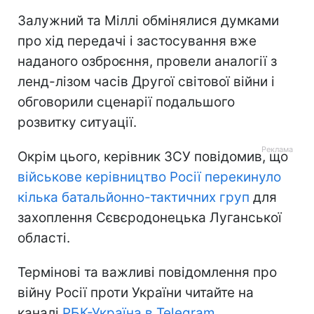
Залужний та Міллі обмінялися думками
про хід передачі і застосування вже
наданого озброєння, провели аналогії з
ленд-лізом часів Другої світової війни і
обговорили сценарії подальшого
розвитку ситуації.
Окрім цього, керівник ЗСУ повідомив, що
військове керівництво Росії перекинуло
кілька батальйонно-тактичних груп
для
захоплення Сєвєродонецька Луганської
області.
Термінові та важливі повідомлення про
війну Росії проти України читайте на
каналі
РБК-Україна в Telegram
.