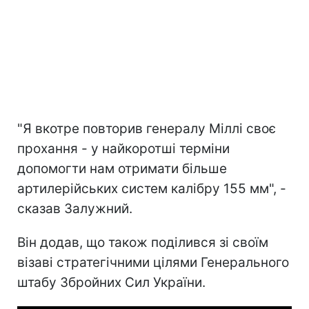
"Я вкотре повторив генералу Міллі своє
прохання - у найкоротші терміни
допомогти нам отримати більше
артилерійських систем калібру 155 мм", -
сказав Залужний.
Він додав, що також поділився зі своїм
візаві стратегічними цілями Генерального
штабу Збройних Сил України.