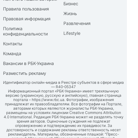
Бизнес
Правила пользования
Жизнь
Правовая информация
Развлечения
Политика
Lifestyle
конфиденциальности
Контакты
Команда
Вакансии в РБК-Украина
Разместить рекламу
Идентификатор онлайн-медиа в Реестре субъектов в сфере медиа
— R40-05347
Информационный портал «РБК-Украина» имеет трехязычную
версию (украинскую, русскую и английскую), главная страница
портала –
https://www.rbc.ua
. Фотографии, изображения
принадлежат их правообладателям. Все фотографии на Портале,
авторами которых являются журналисты РБК-Украина,
размещены на условиях лицензии Creative Commons Attribution
4.0 International. Редакция РБК-Украина может не разделять точку
зрения авторов. Оценочные суждения не подлежат
опровержению и подтверждению их правдивости. За
достоверность и содержание рекламы ответственность несет
рекламодатель. Материалы, обозначенные плашкой: "Пресс-