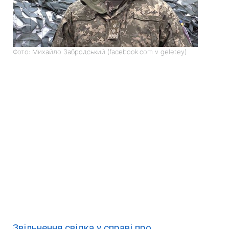
Фото: Михайло Забродський (facebook.com v geletey)
Звільнення свідка у справі про