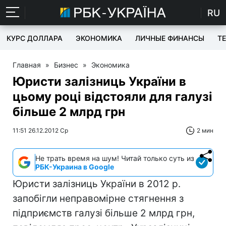
RU
КУРС ДОЛЛАРА
ЭКОНОМИКА
ЛИЧНЫЕ ФИНАНСЫ
T
Главная
»
Бизнес
»
Экономика
Юристи залізниць України в
цьому році відстояли для галузі
більше 2 млрд грн
11:51 26.12.2012 Ср
2 мин
Не трать время на шум! Читай только суть из
РБК-Украина в Google
Юристи залізниць України в 2012 р.
запобігли неправомірне стягнення з
підприємств галузі більше 2 млрд грн,