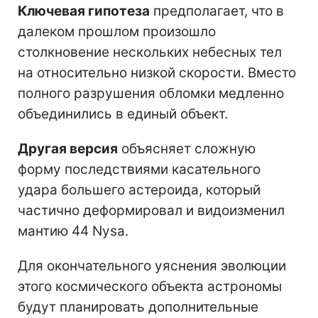
Ключевая гипотеза
предполагает, что в
далеком прошлом произошло
столкновение нескольких небесных тел
на относительно низкой скорости. Вместо
полного разрушения обломки медленно
объединились в единый объект.
Другая версия
объясняет сложную
форму последствиями касательного
удара большего астероида, который
частично деформировал и видоизменил
мантию 44 Nysa.
Для окончательного уяснения эволюции
этого космического объекта астрономы
будут планировать дополнительные