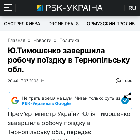
RU
ОБСТРЕЛ КИЕВА
DRONE DEALS
ОРМУЗСКИЙ ПРОЛИВ
Главная
»
Новости
»
Политика
Ю.Тимошенко завершила
робочу поїздку в Тернопільську
обл.
20:46 17.07.2008 Чт
1 мин
Не трать время на шум! Читай только суть из
РБК-Украина в Google
Прем'єр-міністр України Юлія Тимошенко
завершила робочу поїздку в
Тернопільську обл., передає