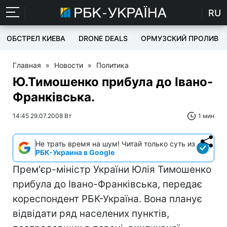
RU
ОБСТРЕЛ КИЕВА
DRONE DEALS
ОРМУЗСКИЙ ПРОЛИВ
Главная
»
Новости
»
Политика
Ю.Тимошенко прибула до Івано-
Франківська.
14:45 29.07.2008 Вт
1 мин
Не трать время на шум! Читай только суть из
РБК-Украина в Google
Прем'єр-міністр України Юлія Тимошенко
прибула до Івано-Франківська, передає
кореспондент РБК-Україна. Вона планує
відвідати ряд населених пунктів,