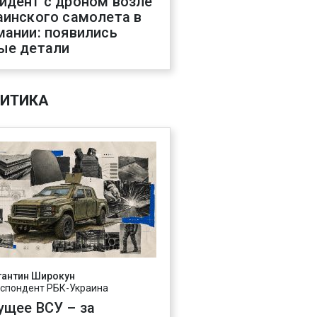
идент с дроном возле
аинского самолета в
мании: появились
ые детали
ИТИКА
тантин Широкун
спондент РБК-Украина
ущее ВСУ – за