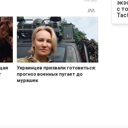
экз
с т
Tact