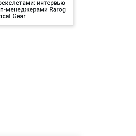
оскелетами: интервью
оп-менеджерами Rarog
ical Gear