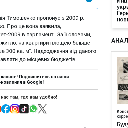
Инц
укр
Гер
лія Тимошенко пропонує з 2009 р.
нов
во. Про це вона заявила,
-2009 в парламенті. За її словами,
АНАЛ
а житло: на квартири площею більше
ьше 300 кв. м". Надходження від даного
авляти до місцевих бюджетів.
главное! Подпишитесь на наши
новления в Google!
 нас там, где вам удобно!
Конс
корре
Буд