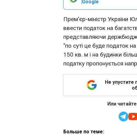
Google
Прем'єр-міністр України Ю
ввести податок на багатст
представляючи держбюджет
"по суті це буде податок н
150 кв. м і на будинки біл
податку пропонується напр
Не упустите 
об
Или читайте
Больше по теме: