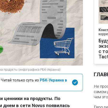
Конс
корре
Буд
экз
с т
Tact
 на продукты (инфографика РБК-Украина)
ГЛАВ
 Читай только суть из
РБК-Украина в
Не про
самом 
чем эт
 ценники на продукты. По
 днем в сети Novus появилась
Евро ре