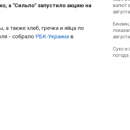
о, а "Сильпо" запустило акцию на
валют в
августа
Бензин,
, а также хлеб, гречка и яйца по
показа
юля - собрало
РБК-Украина
в
августа
Сухо и 
погода 