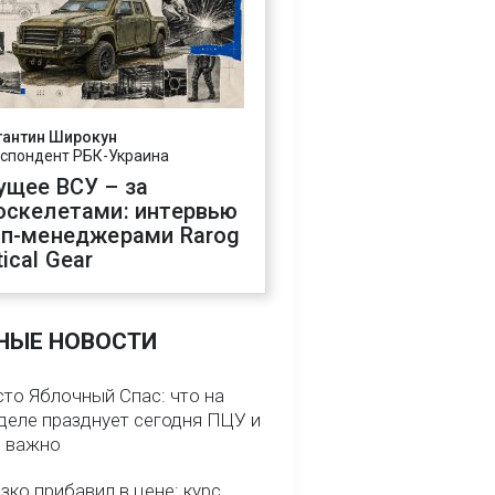
тантин Широкун
спондент РБК-Украина
ущее ВСУ – за
оскелетами: интервью
оп-менеджерами Rarog
ical Gear
НЫЕ НОВОСТИ
сто Яблочный Спас: что на
деле празднует сегодня ПЦУ и
о важно
зко прибавил в цене: курс