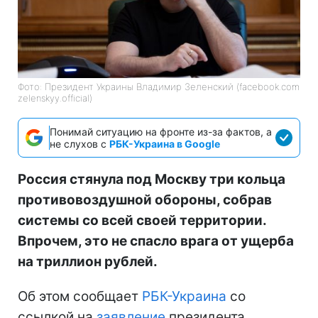
Фото: Президент Украины Владимир Зеленский (facebook.com
zelenskyy.official)
Понимай ситуацию на фронте из-за фактов, а
не слухов с
РБК-Украина в Google
Россия стянула под Москву три кольца
противовоздушной обороны, собрав
системы со всей своей территории.
Впрочем, это не спасло врага от ущерба
на триллион рублей.
Об этом сообщает
РБК-Украина
со
ссылкой на
заявление
президента