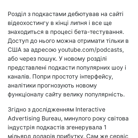
Розділ з подкастами дебютував на сайті
відеохостингу в кінці липня і все ще
знаходиться в процесі бета-тестування.
Доступ до нього можна отримати тільки в
США за адресою youtube.com/podcasts,
або через пошук. У новому розділі
представлені подкасти популярних шоу і
каналів. Попри простоту інтерфейсу,
аналітики прогнозують новому
функціоналу сайту велику популярність.
Згідно з дослідженням Interactive
Advertising Bureau, минулого року світова
індустрія подкастів згенерувала 1
мільярд доларів прибутку. Сам же сервіс