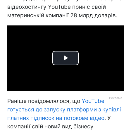
відеохостингу YouTube приніс своїй
материнській компанії 28 млрд доларів.
Play
Video
Раніше повідомлялося, що
YouTube
готується до запуску платформи з купівлі
платних підписок на потокове відео
. У
компанії свій новий вид бізнесу