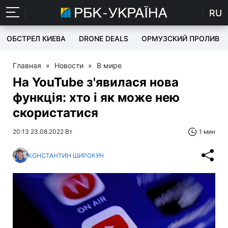
RU
ОБСТРЕЛ КИЕВА
DRONE DEALS
ОРМУЗСКИЙ ПРОЛИВ
Главная
»
Новости
»
В мире
На YouTube з'явилася нова
функція: хто і як може нею
скористатися
20:13 23.08.2022 Вт
1 мин
КОНСТАНТИН ШИРОКУН