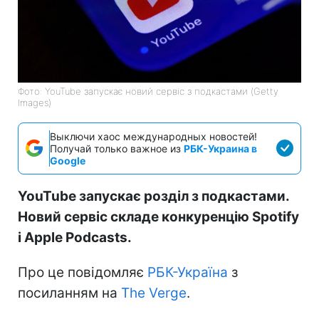
Фото: YouTube запускає новий сервіс з подкастами (Getty
Images)
Выключи хаос международных новостей!
Получай только важное из
РБК-Украина в
Google
YouTube запускає розділ з подкастами.
Новий сервіс складе конкуренцію Spotify
і Apple Podcasts.
Про це повідомляє
РБК-Україна
з
посиланням на
The Verge
.