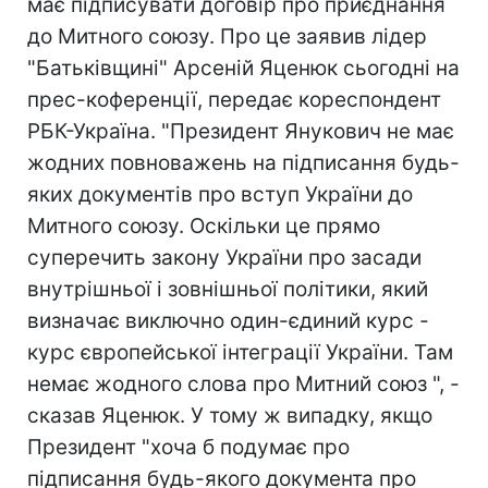
має підписувати договір про приєднання
до Митного союзу. Про це заявив лідер
"Батьківщині" Арсеній Яценюк сьогодні на
прес-коференції, передає кореспондент
РБК-Україна. "Президент Янукович не має
жодних повноважень на підписання будь-
яких документів про вступ України до
Митного союзу. Оскільки це прямо
суперечить закону України про засади
внутрішньої і зовнішньої політики, який
визначає виключно один-єдиний курс -
курс європейської інтеграції України. Там
немає жодного слова про Митний союз ", -
сказав Яценюк. У тому ж випадку, якщо
Президент "хоча б подумає про
підписання будь-якого документа про