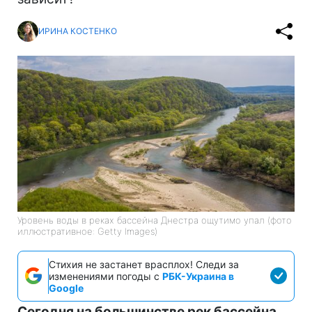
ИРИНА КОСТЕНКО
Уровень воды в реках бассейна Днестра ощутимо упал (фото
иллюстративное: Getty Images)
Стихия не застанет врасплох! Следи за
изменениями погоды с
РБК-Украина в
Google
Сегодня на большинстве рек бассейна