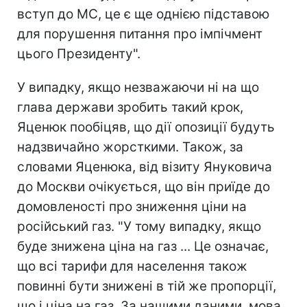
вступ до МС, це є ще однією підставою
для порушення питання про імпічмент
цього Президенту".
У випадку, якщо незважаючи ні на що
глава держави зробить такий крок,
Яценюк пообіцяв, що дії опозиції будуть
надзвичайно жорсткими. Також, за
словами Яценюка, від візиту Януковича
до Москви очікується, що він приїде до
домовленості про зниження ціни на
російський газ. "У тому випадку, якщо
буде знижена ціна на газ ... Це означає,
що всі тарифи для населення також
повинні бути знижені в тій же пропорції,
що і ціна на газ. За нашими даними, мова