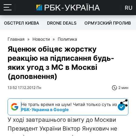
RU
ОБСТРЕЛ КИЕВА
DRONE DEALS
ОРМУЗСКИЙ ПРОЛИВ
Главная
»
Новости
»
Политика
Яценюк обіцяє жорстку
реакцію на підписання будь-
яких угод з МС в Москві
(доповнення)
13:52 17.12.2012 Пн
2 мин
Не трать время на шум! Читай только суть из
РБК-Украина в Google
У ході завтрашнього візиту до Москви
Президент України Віктор Янукович не