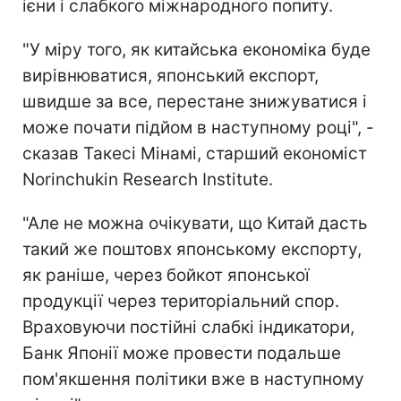
ієни і слабкого міжнародного попиту.
"У міру того, як китайська економіка буде
вирівнюватися, японський експорт,
швидше за все, перестане знижуватися і
може почати підйом в наступному році", -
сказав Такесі Мінамі, старший економіст
Norinchukin Research Institute.
"Але не можна очікувати, що Китай дасть
такий же поштовх японському експорту,
як раніше, через бойкот японської
продукції через територіальний спор.
Враховуючи постійні слабкі індикатори,
Банк Японії може провести подальше
пом'якшення політики вже в наступному