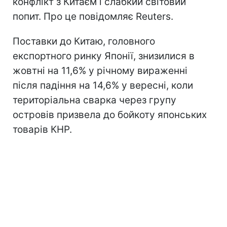
конфлікт з Китаєм і слабкий світовий
попит. Про це повідомляє Reuters.
Поставки до Китаю, головного
експортного ринку Японії, знизилися в
жовтні на 11,6% у річному вираженні
після падіння на 14,6% у вересні, коли
територіальна сварка через групу
островів призвела до бойкоту японських
товарів КНР.