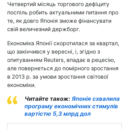
Четвертий місяць торгового дефіциту
поспіль робить актуальними питання про
те, як довго Японія зможе фінансувати
свій величезний держборг.
Економіка Японії скоротилася за квартал,
що закінчився у вересні, і, згідно з
опитуванням Reuters, впадає в рецесію,
але повернеться до помірного зростання
в 2013 р. за умови зростання світової
економіки.
Читайте також:
Японія схвалила
програму економічних стимулів
вартістю 5,3 млрд дол