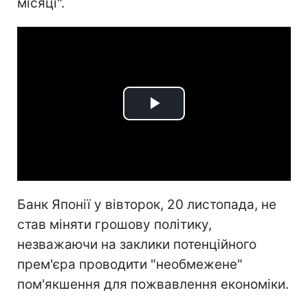
місяці".
Play
Video
Банк Японії у вівторок, 20 листопада, не
став міняти грошову політику,
незважаючи на заклики потенційного
прем'єра проводити "необмежене"
пом'якшення для пожвавлення економіки.