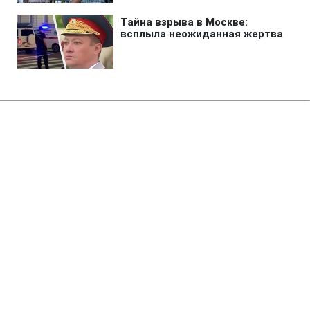
Главная
»
Бизнес
»
Финансы
Доллар и евро прибавили в
цене: курс НБУ на 7 августа и
ожидается ли повышение
спроса на валюту
16:46 06.08.2026 Чт
2 мин
Что ждать от курса в конце недели?
АНАСТАСИЯ МАЦЕПА