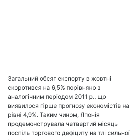
Загальний обсяг експорту в жовтні
скоротився на 6,5% порівняно з
аналогічним періодом 2011 р., що
виявилося гірше прогнозу економістів на
рівні 4,9%. Таким чином, Японія
продемонструвала четвертий місяць
поспіль торгового дефіциту на тлі сильної