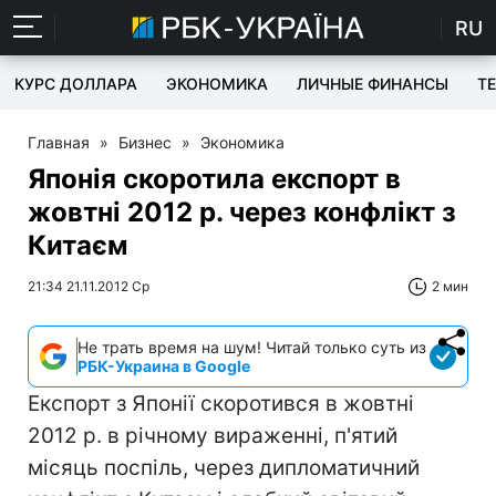
RU
КУРС ДОЛЛАРА
ЭКОНОМИКА
ЛИЧНЫЕ ФИНАНСЫ
T
Главная
»
Бизнес
»
Экономика
Японія скоротила експорт в
жовтні 2012 р. через конфлікт з
Китаєм
21:34 21.11.2012 Ср
2 мин
Не трать время на шум! Читай только суть из
РБК-Украина в Google
Експорт з Японії скоротився в жовтні
2012 р. в річному вираженні, п'ятий
місяць поспіль, через дипломатичний