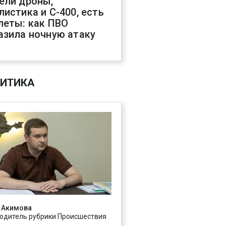
ели дроны,
листика и С-400, есть
леты: как ПВО
азила ночную атаку
ИТИКА
 Акимова
одитель рубрики Происшествия