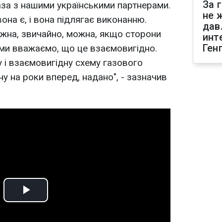
За 
база з нашими українськими партнерами.
не 
вона є, і вона підлягає виконанню.
дав
жна, звичайно, можна, якщо сторони
инт
Ген
ми вважаємо, що це взаємовигідно.
 і взаємовигідну схему газового
ну на роки вперед, надано", - зазначив
Play