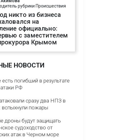
 Акимова
одитель рубрики Происшествия
год никто из бизнеса
жаловался на
ление официально:
ервью с заместителем
прокурора Крымом
НЫЕ НОВОСТИ
 есть погибший в результате
 атаки РФ
атаковали сразу два НПЗ в
: вспыхнули пожары
е дроны будут защищать
нское судоходство от
ских атак в Черном море