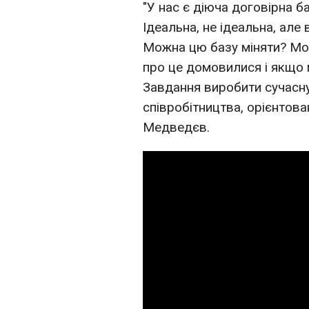
"У нас є діюча договірна 
Ідеальна, не ідеальна, але 
Можна цю базу міняти? Мо
про це домовилися і якщо 
Завдання виробити сучасну
співробітництва, орієнтова
Медведєв.