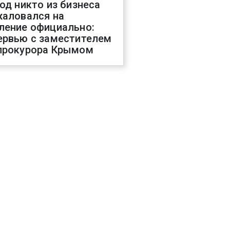
год никто из бизнеса
жаловался на
ление официально:
ервью с заместителем
прокурора Крымом