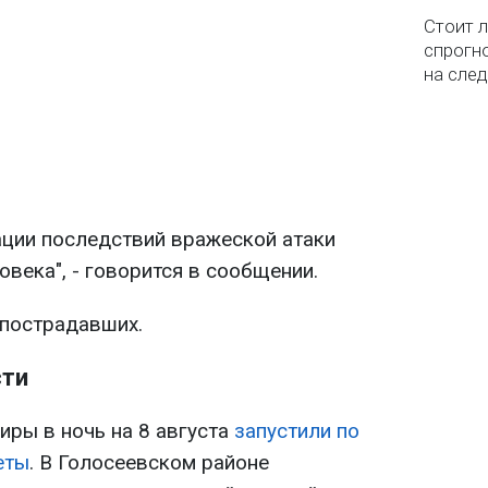
Стоит л
спрогно
на сле
ации последствий вражеской атаки
века", - говорится в сообщении.
 пострадавших.
сти
иры в ночь на 8 августа
запустили по
еты
. В Голосеевском районе