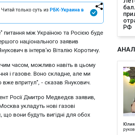
Лет
бал
 Читай только суть из
РБК-Украина в
при
отр
РФ
 питання між Україною та Росією буде
Першого національного заявив
АНАЛ
нукович в інтерв'ю Віталію Коротичу.
чим часом, можливо навіть в цьому
ння і газове. Воно складне, але ми
 вже впритул", - сказав Янукович.
ент Росії Дмитро Медведєв заявив,
Москва укладуть нові газові
, що вони будуть вигідні для обох
Юлия
руков