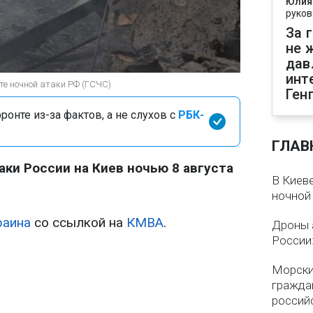
Юлия
руков
За 
не 
дав
инт
ате ночной атаки РФ (ГСЧС)
Ген
онте из-за фактов, а не слухов с
РБК-
ГЛАВ
аки России на Киев ночью 8 августа
В Киеве
ночной
раина
со ссылкой на
КМВА
.
Дроны 
России
Морски
гражда
россий