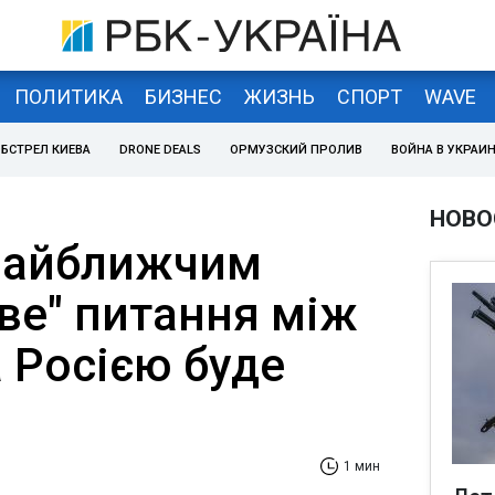
ПОЛИТИКА
БИЗНЕС
ЖИЗНЬ
СПОРТ
WAVE
БСТРЕЛ КИЕВА
DRONE DEALS
ОРМУЗСКИЙ ПРОЛИВ
ВОЙНА В УКРАИ
НОВО
Найближчим
ве" питання між
 Росією буде
1 мин