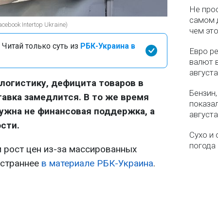
Не про
самом 
ebook Intertop Ukraine)
чем эт
 Читай только суть из
РБК-Украина в
Евро ре
валют в
августа
 логистику, дефицита товаров в
Бензин,
тавка замедлится. В то же время
показа
нужна не финансовая поддержка, а
августа
сти.
Сухо и 
погода 
м рост цен из-за массированных
остраннее
в материале РБК-Украина
.