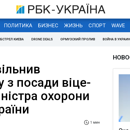
ПОЛИТИКА
БИЗНЕС
ЖИЗНЬ
СПОРТ
WAVE
БСТРЕЛ КИЕВА
DRONE DEALS
ОРМУЗСКИЙ ПРОЛИВ
ВОЙНА В УКРАИ
НОВО
вільнив
 з посади віце-
іністра охорони
раїни
1 мин