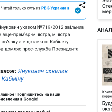
Экс
Сте
 Читай только суть из
РБК-Украина в
мер
 Янукович указом №719/2012 звільнив
АНАЛ
 віце-прем'єр-міністра, міністра
 зв'язку з відставкою Кабінету
 повідомляє прес-служба Президента
також:
Янукович схвалив
 Кабміну
Конс
главное! Подпишитесь на наши
корре
новления в Google!
Буд
экз