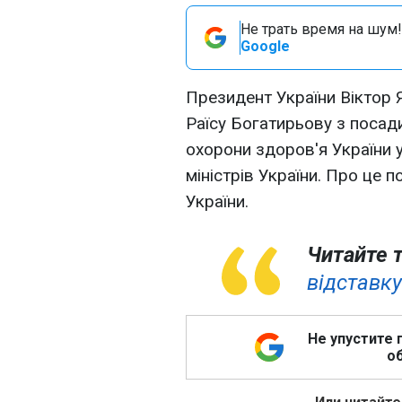
Не трать время на шум!
Google
Президент України Віктор
Раїсу Богатирьову з посади
охорони здоров'я України у
міністрів України. Про це
України.
Читайте 
відставку
Не упустите 
об