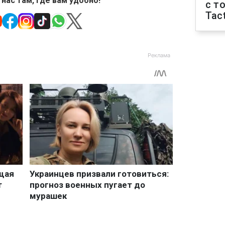
 нас там, где вам удобно!
с т
Tact