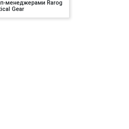
оп-менеджерами Rarog
ical Gear