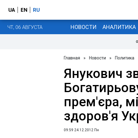
UA
EN
RU
НОВОСТИ
АНАЛИТИКА
ЧТ, 06 АВГУСТА
О
Главная
»
Новости
»
Политика
Янукович з
Богатирьову
прем'єра, м
здоров'я Ук
09:59 24.12.2012 Пн