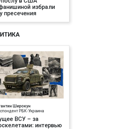
-послу в США
фанишиной избрали
у пресечения
ИТИКА
тантин Широкун
спондент РБК-Украина
ущее ВСУ – за
оскелетами: интервью