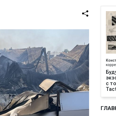
Конс
корре
Буд
экз
с т
Tact
ГЛАВ