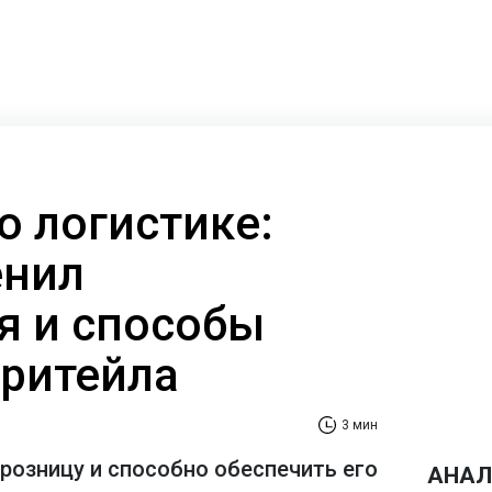
о логистике:
енил
я и способы
ритейла
3 мин
розницу и способно обеспечить его
АНАЛ