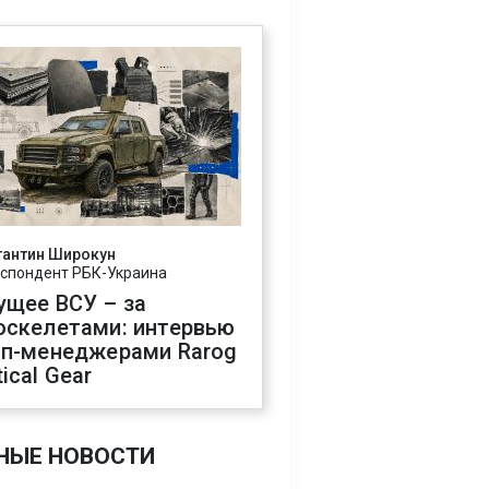
тантин Широкун
спондент РБК-Украина
ущее ВСУ – за
оскелетами: интервью
оп-менеджерами Rarog
ical Gear
НЫЕ НОВОСТИ