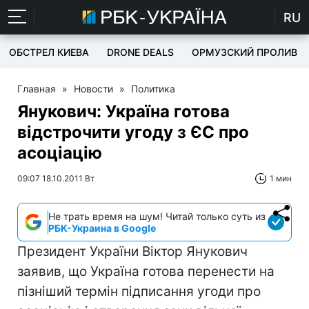
RU
ОБСТРЕЛ КИЕВА
DRONE DEALS
ОРМУЗСКИЙ ПРОЛИВ
Главная
»
Новости
»
Политика
Янукович: Україна готова
відстрочити угоду з ЄС про
асоціацію
09:07 18.10.2011 Вт
1 мин
Не трать время на шум! Читай только суть из
РБК-Украина в Google
Президент України Віктор Янукович
заявив, що Україна готова перенести на
пізніший термін підписання угоди про