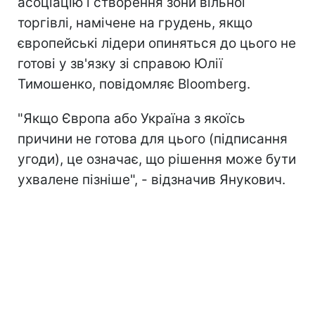
асоціацію і створення зони вільної
торгівлі, намічене на грудень, якщо
європейські лідери опиняться до цього не
готові у зв'язку зі справою Юлії
Тимошенко, повідомляє Bloomberg.
"Якщо Європа або Україна з якоїсь
причини не готова для цього (підписання
угоди), це означає, що рішення може бути
ухвалене пізніше", - відзначив Янукович.