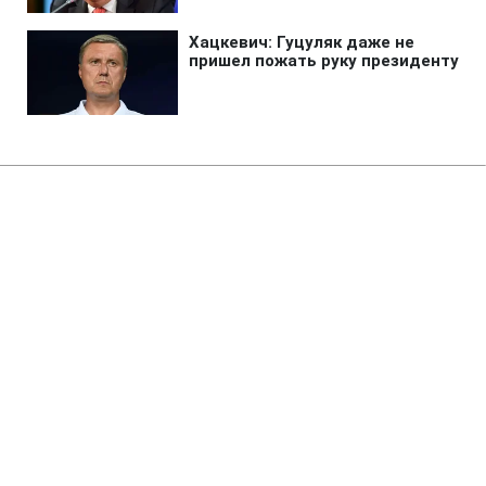
Главная
»
Жизнь
»
Общество
Суд вернул государству
Октябрьский дворец в Киеве
14:33 08.08.2026 Сб
2 мин
Историческое здание годами оставалось
в частной собственности, несмотря на
особый статус
МАРИЯ НАУМЕНКО