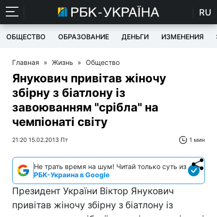
RU
ОБЩЕСТВО
ОБРАЗОВАНИЕ
ДЕНЬГИ
ИЗМЕНЕНИЯ
Главная
»
Жизнь
»
Общество
Янукович привітав жіночу
збірну з біатлону із
завоюванням "срібла" на
чемпіонаті світу
21:20 15.02.2013 Пт
1 мин
Не трать время на шум! Читай только суть из
РБК-Украина в Google
Президент України Віктор Янукович
привітав жіночу збірну з біатлону із