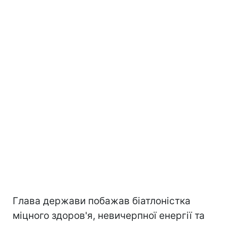
Глава держави побажав біатлоністка
міцного здоров'я, невичерпної енергії та