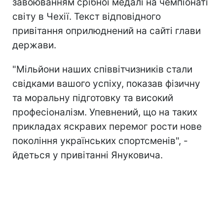
завоюванням срібної медалі на чемпіонаті
світу в Чехії. Текст відповідного
привітання оприлюднений на сайті глави
держави.
"Мільйони наших співвітчизників стали
свідками вашого успіху, показав фізичну
та моральну підготовку та високий
професіоналізм. Упевнений, що на таких
прикладах яскравих перемог рости нове
покоління українських спортсменів", -
йдеться у привітанні Януковича.