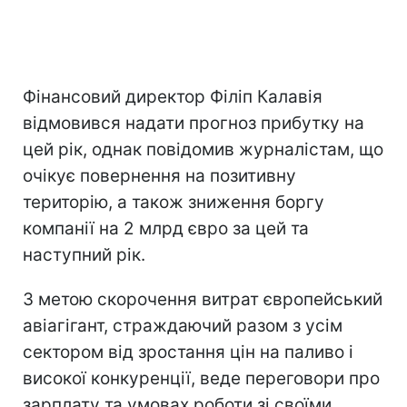
Фінансовий директор Філіп Калавія
відмовився надати прогноз прибутку на
цей рік, однак повідомив журналістам, що
очікує повернення на позитивну
територію, а також зниження боргу
компанії на 2 млрд євро за цей та
наступний рік.
З метою скорочення витрат європейський
авіагігант, страждаючий разом з усім
сектором від зростання цін на паливо і
високої конкуренції, веде переговори про
зарплату та умовах роботи зі своїми