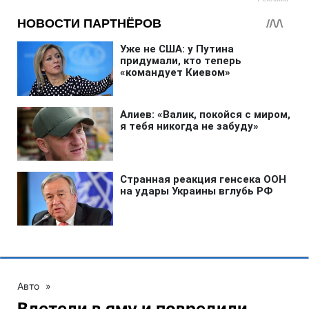
Авто
»
Влетели в яму и повредили