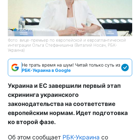
Фото: вице-премьер по европейской и евроатлантической
интеграции Ольга Стефанишина (Виталий Носач, РБК-
Украина)
Не трать время на шум! Читай только суть из
РБК-Украина в Google
Украина и ЕС завершили первый этап
скрининга украинского
законодательства на соответствие
европейским нормам. Идет подготовка
ко второй фазе.
Об этом сообщает
РБК-Украина
со