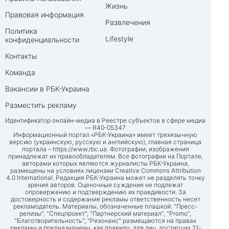
Жизнь
Правовая информация
Развлечения
Политика
Lifestyle
конфиденциальности
Контакты
Команда
Вакансии в РБК-Украина
Разместить рекламу
Идентификатор онлайн-медиа в Реестре субъектов в сфере медиа
— R40-05347
Информационный портал «РБК-Украина» имеет трехязычную
версию (украинскую, русскую и английскую), главная страница
портала –
https://www.rbc.ua
. Фотографии, изображения
принадлежат их правообладателям. Все фотографии на Портале,
авторами которых являются журналисты РБК-Украина,
размещены на условиях лицензии Creative Commons Attribution
4.0 International. Редакция РБК-Украина может не разделять точку
зрения авторов. Оценочные суждения не подлежат
опровержению и подтверждению их правдивости. За
достоверность и содержание рекламы ответственность несет
рекламодатель. Материалы, обозначенные плашкой: "Пресс-
релизы", "Спецпроект", "Партнерский материал", "Promo",
"Благотворительность", "Резонанс" размещаются на правах
рекламы и предназначены, как правило, для лиц, достигших 21-