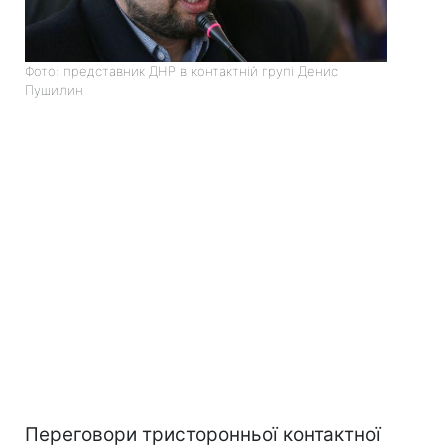
Фото: представник ДНР в контактній групі Денис
Пушилин
Переговори тристоронньої контактної