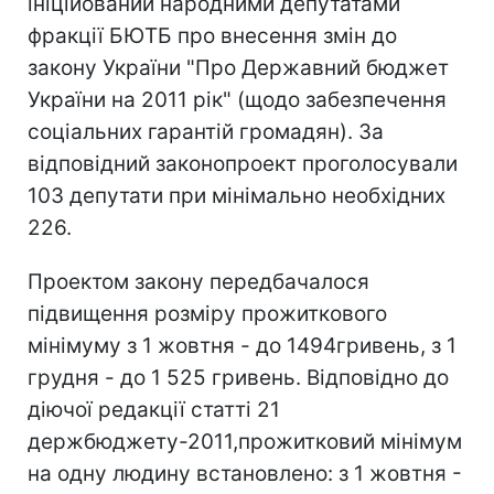
ініційований народними депутатами
фракції БЮТБ про внесення змін до
закону України "Про Державний бюджет
України на 2011 рік" (щодо забезпечення
соціальних гарантій громадян). За
відповідний законопроект проголосували
103 депутати при мінімально необхідних
226.
Проектом закону передбачалося
підвищення розміру прожиткового
мінімуму з 1 жовтня - до 1494гривень, з 1
грудня - до 1 525 гривень. Відповідно до
діючої редакції статті 21
держбюджету-2011,прожитковий мінімум
на одну людину встановлено: з 1 жовтня -