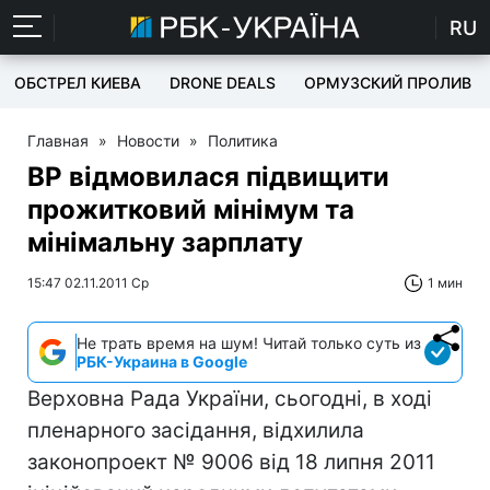
RU
ОБСТРЕЛ КИЕВА
DRONE DEALS
ОРМУЗСКИЙ ПРОЛИВ
Главная
»
Новости
»
Политика
ВР відмовилася підвищити
прожитковий мінімум та
мінімальну зарплату
15:47 02.11.2011 Ср
1 мин
Не трать время на шум! Читай только суть из
РБК-Украина в Google
Верховна Рада України, сьогодні, в ході
пленарного засідання, відхилила
законопроект № 9006 від 18 липня 2011