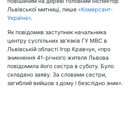
повішеним на дереві головний інспектор
Львівської митниці, пише
«Комерсант-
Україна»
.
Як повідомив заступник начальника
центру суспільних зв'язків ГУ МВС в
Львівській області Ігор Кравчук, «про
зникнення 41-річного жителя Львова
повідомила його сестра в суботу. Було
складено заяву. За словами сестри,
загиблий вийшов з дому і безслідно зник».