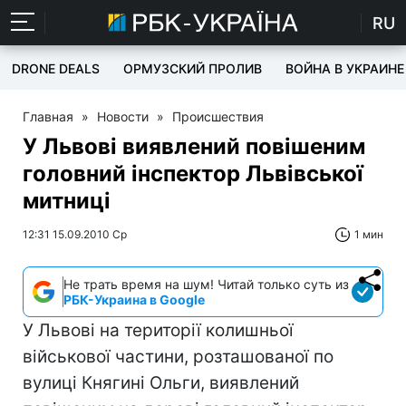
RU
DRONE DEALS
ОРМУЗСКИЙ ПРОЛИВ
ВОЙНА В УКРАИНЕ
Главная
»
Новости
»
Происшествия
У Львові виявлений повішеним
головний інспектор Львівської
митниці
12:31 15.09.2010 Ср
1 мин
Не трать время на шум! Читай только суть из
РБК-Украина в Google
У Львові на території колишньої
військової частини, розташованої по
вулиці Княгині Ольги, виявлений