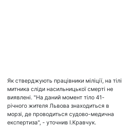
Як стверджують працівники міліції, на тілі
митника сліди насильницької смерті не
виявлені. "На даний момент тіло 41-
річного жителя Львова знаходиться в
морзі, де проводиться судово-медична
експертиза", - уточнив І.Кравчук.