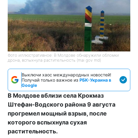
Фото иллюстративное: В Молдове обнаружили обломки
дрона, вспыхнула растительность (mai gov md)
Выключи хаос международных новостей!
Получай только важное из
РБК-Украина в
Google
В Молдове вблизи села Крокмаз
Штефан-Водского района 9 августа
прогремел мощный взрыв, после
которого вспыхнула сухая
растительность.