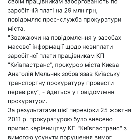
своїм працівникам заборгованість по
заробітній платі на 29 млн грн,
повідомляє прес-служба прокуратури
міста.
"Зважаючи на повідомлення у засобах
масової інформації щодо невиплати
заробітної плати працівникам КП
"Київпастранс", прокурор міста Києва
Анатолій Мельник зобов'язав Київську
транспортну прокуратуру провести
перевірку", - йдеться у повідомленні
прокуратури.
За результатами цієї перевірки 25 жовтня
2011 р. прокуратурою було внесено
припис керівництву КП "Київпастранс" з
вимогою усунути порушення вимог