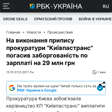
RU
DRONE DEALS
ОРМУЗСКИЙ ПРОЛИВ
ВОЙНА В УКРАИНЕ
Главная
»
Новости
»
Происшествия
На виконання припису
прокуратури "Київпастранс"
погасив заборгованість по
зарплаті на 29 млн грн
15:19 31.10.2011 Пн
1 мин
Не трать время на шум! Читай только суть из
РБК-Украина в Google
Прокуратура Києва зобов'язала
керівництво КП "Київпастранс" виплатити