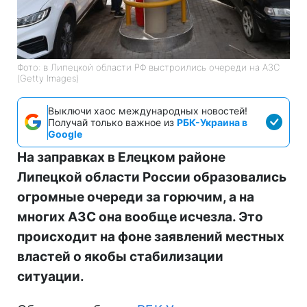
Фото: в Липецкой области РФ выстроились очереди на АЗС
(Getty Images)
Выключи хаос международных новостей!
Получай только важное из
РБК-Украина в
Google
На заправках в Елецком районе
Липецкой области России образовались
огромные очереди за горючим, а на
многих АЗС она вообще исчезла. Это
происходит на фоне заявлений местных
властей о якобы стабилизации
ситуации.