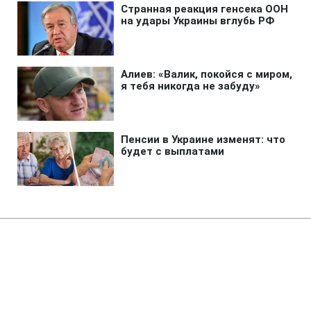
Главная
»
Новости
»
Происшествия
Фургон врезался в
микроавтобусы в Одесской