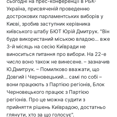
сьогодні на прес-конференції в РБК-
Україна, присвяченій проведенню
дострокових парламентських виборів у
Києві, зробив заступник керівника
київського штабу БЮТ Юрій Дмитрук. "Він
буде використаний міською владою… вже
3-й місяць на сесію Київради не
виноситься питання про вибори. На 22-е
число воно також не винесене. – зазначив
Ю.Дмитрук. – Помилково вважати, що
Довгий і Черновецький… самі по собі –
вони працюють з Партією регіонів, Блок
Черновецького працює з Партією
регіонів. Про це можна судити з
прийняття рішень Київрадою, достатньо
глянути, хто за що голосує".