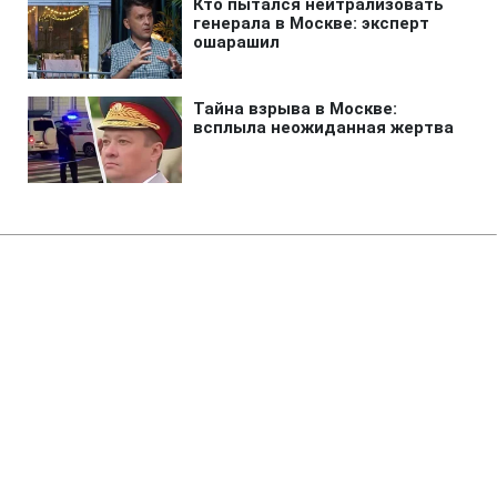
Главная
»
Новости
»
Политика
В Раде ждут от Корецкого
объяснений по поводу нового
главы Минцифры
19:15 06.08.2026 Чт
2 мин
Совет требует разговора с новой главой