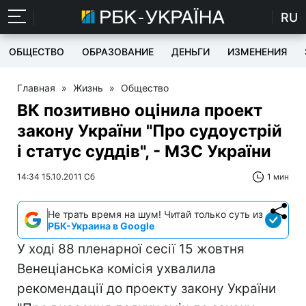
RU
ОБЩЕСТВО
ОБРАЗОВАНИЕ
ДЕНЬГИ
ИЗМЕНЕНИЯ
Главная
»
Жизнь
»
Общество
ВК позитивно оцінила проект
закону України "Про судоустрій
і статус суддів", - МЗС України
14:34 15.10.2011 Сб
1 мин
Не трать время на шум! Читай только суть из
РБК-Украина в Google
У ході 88 пленарної сесії 15 жовтня
Венеціанська комісія ухвалила
рекомендації до проекту закону України