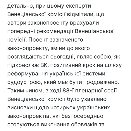
детально, при цьому експерти
Венеціанської комісії відмітили, що
автори законопроекту врахували
попередні рекомендації Венеціанської
комісії. Проект зазначеного
законопроекту, зміни до якого
розглядаються сьогодні, являє собою, як
підкреслює ВК, позитивний крок на шляху
реформування української системи
судоустрою, який має бути продовжено.
Таким чином, в ході 88-ї пленарної сесії
Венеціанської комісії було ухвалено
висновки щодо чотирьох українських
законопроектів, які безпосередньо
стосуються виконання обовязків та