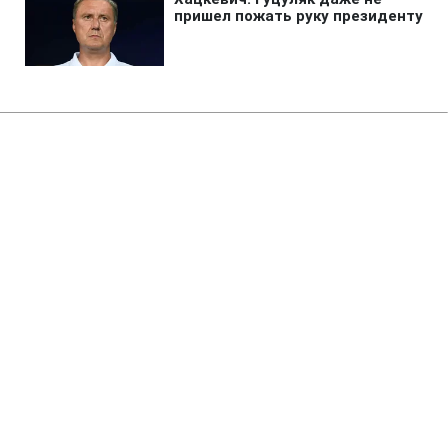
Главная
»
Жизнь
»
Общество
Суд вернул государству
Октябрьский дворец в Киеве
14:33 08.08.2026 Сб
2 мин
Историческое здание годами оставалось
в частной собственности, несмотря на
особый статус
МАРИЯ НАУМЕНКО