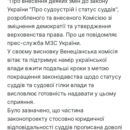
"Про внесення деяких змін до закону
України "Про судоустрій і статус суддів",
розробленого та внесеного Комісією зі
зміцнення демократії та утвердження
верховенства права. Про це повідомляє
прес-служба МЗС України.
У своєму висновку Венеціанська комісія
вітає та підтримує намір української
влади вжити подальші кроки з метою
покращення законодавства щодо статусу
суддів та судової гілки влади та
висловлює готовність надавати у цьому
сприяння.
Було зазначено, що частина
законопроекту стосовно юридичної
відповідальності суддів прописана доволі