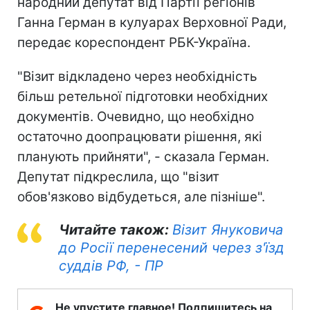
народний депутат від Партії регіонів
Ганна Герман в кулуарах Верховної Ради,
передає кореспондент РБК-Україна.
"Візит відкладено через необхідність
більш ретельної підготовки необхідних
документів. Очевидно, що необхідно
остаточно доопрацювати рішення, які
планують прийняти", - сказала Герман.
Депутат підкреслила, що "візит
обов'язково відбудеться, але пізніше".
Читайте також:
Візит Януковича
до Росії перенесений через з'їзд
суддів РФ, - ПР
Не упустите главное! Подпишитесь на