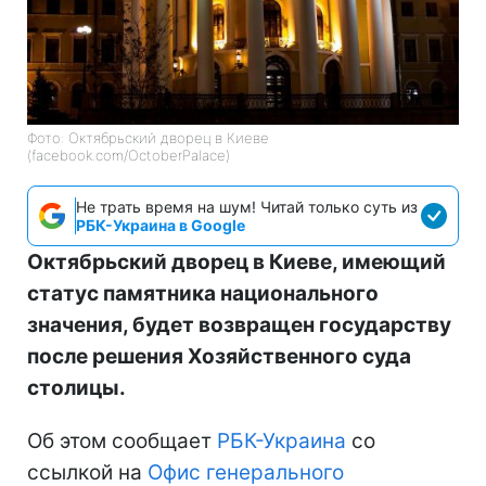
Фото: Октябрьский дворец в Киеве
(facebook.com/OctoberPalace)
Не трать время на шум! Читай только суть из
РБК-Украина в Google
Октябрьский дворец в Киеве, имеющий
статус памятника национального
значения, будет возвращен государству
после решения Хозяйственного суда
столицы.
Об этом сообщает
РБК-Украина
со
ссылкой на
Офис генерального