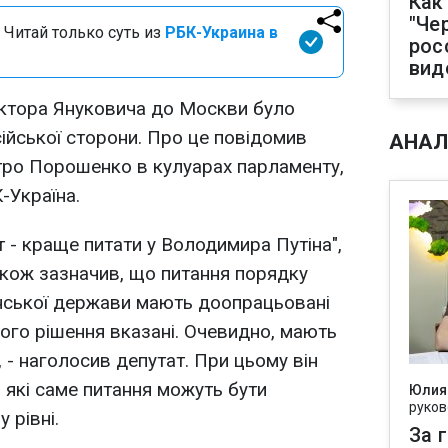
Как
"Че
 Читай только суть из
РБК-Украина в
рос
вид
іктора Януковича до Москви було
сійської сторони. Про це повідомив
АНАЛ
тро Порошенко в кулуарах парламенту,
-Україна.
 - краще питати у Володимира Путіна",
акож зазначив, що питання порядку
їнської держави мають доопрацьовані
кого рішення вказані. Очевидно, мають
 - наголосив депутат. При цьому він
 які саме питання можуть бути
Юлия
руков
 рівні.
За 