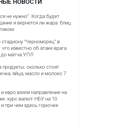
НЫЕ НОВОСТИ
ся не нужно". Когда будет
ание и вернется ли жара: блиц
птиком
о стадиону "Черноморец" в
 что известно об атаке врага
ь до матча УПЛ
 продукты: сколько стоят
речка, яйца, масло и молоко 7
и евро взяли направление на
ие: курс валют НБУ на 10
 и при чем здесь горючее