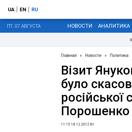
UA
EN
RU
НОВОСТИ
АНАЛИТИКА
ПТ, 07 АВГУСТА
О
Главная
»
Новости
»
Политика
Візит Янук
було скасов
російської 
Порошенко
11:15 18.12.2012 Вт