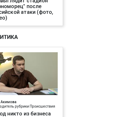
 выглядит стадион
рноморец" после
сийской атаки (фото,
ео)
ИТИКА
 Акимова
одитель рубрики Происшествия
год никто из бизнеса