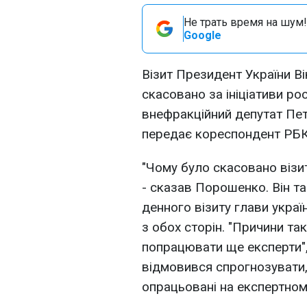
Не трать время на шум!
Google
Візит Президент України В
скасовано за ініціативи ро
внефракційний депутат Пе
передає кореспондент РБК
"Чому було скасовано візит
- сказав Порошенко. Він т
денного візиту глави укра
з обох сторін. "Причини та
попрацювати ще експерти",
відмовився спрогнозувати,
опрацьовані на експертному