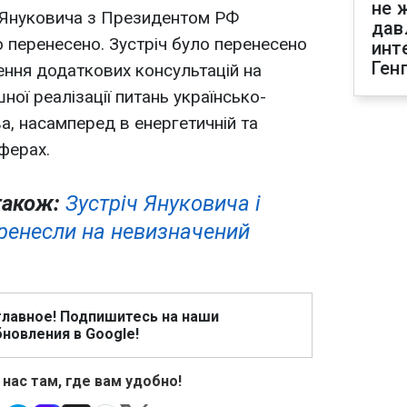
не 
ч Януковича з Президентом РФ
дав
 перенесено. Зустріч було перенесено
инт
Ген
ення додаткових консультацій на
ної реалізації питань українсько-
а, насамперед в енергетичній та
ферах.
також:
Зустріч Януковича і
еренесли на невизначений
главное! Подпишитесь на наши
новления в Google!
 нас там, где вам удобно!