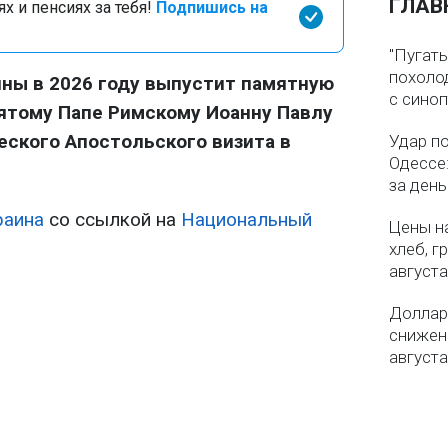
ГЛАВ
х и пенсиях за тебя!
Подпишись на
"Пугать
похолод
ны в 2026 году выпустит памятную
с сино
ятому Папе Римскому Иоанну Павлу
ческого Апостольского визита в
Удар п
Одессе:
за ден
раина
со ссылкой на
Национальный
Цены на
хлеб, г
августа
Доллар 
снижен
августа