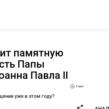
ит памятную
есть Папы
анна Павла II
3 мин
щении уже в этом году?
АНАЛ