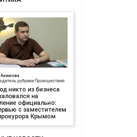
 Акимова
одитель рубрики Происшествия
год никто из бизнеса
жаловался на
ление официально:
ервью с заместителем
прокурора Крымом