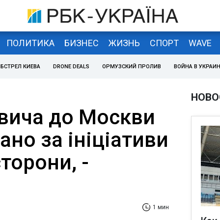
ПОЛИТИКА
БИЗНЕС
ЖИЗНЬ
СПОРТ
WAVE
БСТРЕЛ КИЕВА
DRONE DEALS
ОРМУЗСКИЙ ПРОЛИВ
ВОЙНА В УКРАИ
НОВО
овича до Москви
ано за ініціативи
сторони, -
1 мин