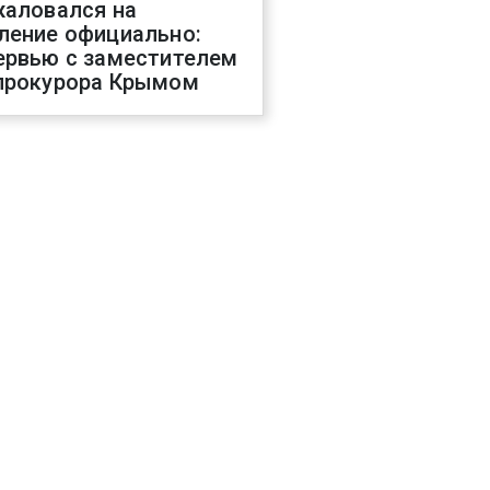
жаловался на
ление официально:
ервью с заместителем
прокурора Крымом