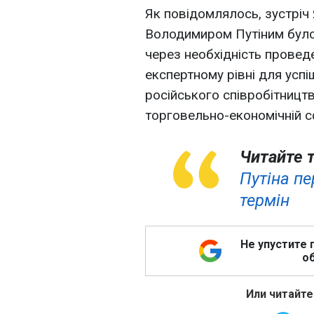
Як повідомлялось, зустрі
Володимиром Путіним було
через необхідність провед
експертному рівні для успіш
російського співробітництв
торговельно-економічній с
Читайте 
Путіна п
термін
Не упустите 
об
Или читайте