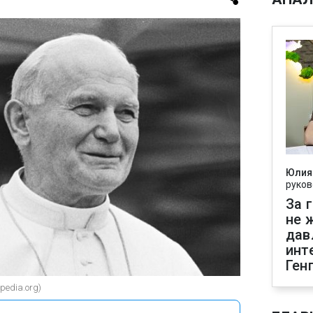
Юлия
руков
За 
не 
дав
инт
Ген
pedia.org)