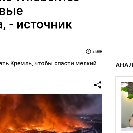
овые
, - источник
2 мин
лать Кремль, чтобы спасти мелкий
АНАЛ