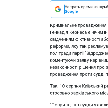
Не трать время на шум!
Google
Кримінальне провадження п
Геннадія Кернеса є нічим і
свідченням фіктивності або
реформи, яку так рекламув
політради партії "Відродж
коментуючи заяву керівни
незаконності рішення про 
провадження проти судді п
Так, 10 серпня Київський 
стосовно харківського міс
"Попри те, що суддя ухвал