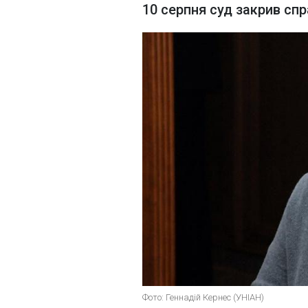
10 серпня суд закрив сп
Фото: Геннадій Кернес (УНІАН)