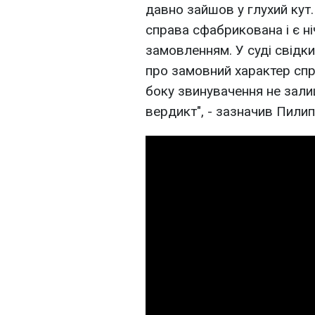
давно зайшов у глухий кут.
справа сфабрикована і є ні
замовленням. У суді свідк
про замовний характер спра
боку звинувачення не зали
вердикт", - зазначив Пилип