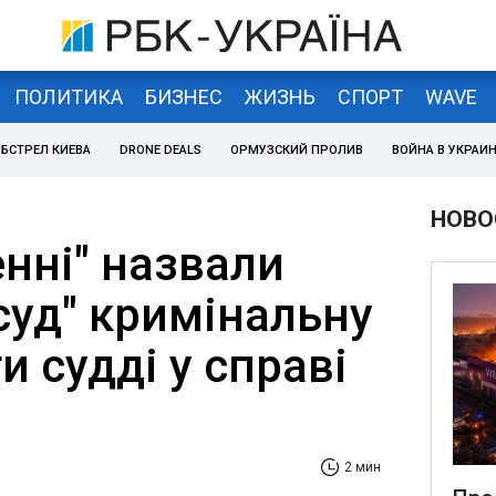
ПОЛИТИКА
БИЗНЕС
ЖИЗНЬ
СПОРТ
WAVE
БСТРЕЛ КИЕВА
DRONE DEALS
ОРМУЗСКИЙ ПРОЛИВ
ВОЙНА В УКРАИ
НОВО
нні" назвали
суд" кримінальну
и судді у справі
2 мин