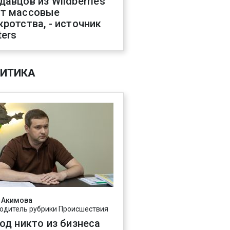
давцов из Wildberries
т массовые
кротства, - источник
ters
ИТИКА
 Акимова
одитель рубрики Происшествия
год никто из бизнеса