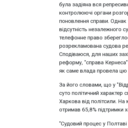
була задіяна вся репресив
контролюючі органи розго
поновлення справи. Однак т
відсутність незалежного су
телефонне право збереглося
розрекламована судова реф
Сподіваюся, для наших захі
реформу, "справа Кернеса"
як саме влада провела цю 
За його словами, що у "Ві
суто політичний характер 
Харкова від політсили. На
отримав 65,8% підтримки ха
"Судовий процес у Полтаві