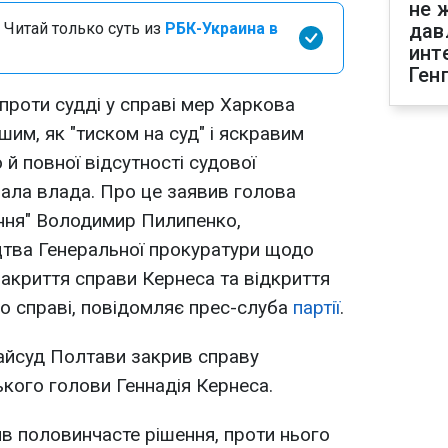
не 
 Читай только суть из
РБК-Украина в
дав
инт
Ген
роти судді у справі мер Харкова
ншим, як "тиском на суд" і яскравим
 й повної відсутності судової
ала влада. Про це заявив голова
ення" Володимир Пилипенко,
цтва Генеральної прокуратури щодо
закриття справи Кернеса та відкриття
о справі, повідомляє прес-слуба
партії
.
райсуд Полтави закрив справу
ького голови Геннадія Кернеса.
ив половинчасте рішення, проти нього