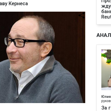
Про
раву Кернеса
жду
бан
Reu
АНАЛ
Юлия
руков
За 