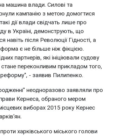
на машина влади. Силові та
рнули кампанію з метою домогтися
акі дії влади свідчать лише про
ду в Україні, демонструють, що
 навіть після Революції Гідності, а
орма є не більше ніж фікцією.
дних партнерів, які ініціювали судову
 стане переконливим прикладом того,
реформу", - заявив Пилипенко.
дродженні" неодноразово заявляли про
справи Кернеса, обраного мером
 місцевих виборах 2015 року Кернес
рків’ян.
 проти харківського міського голови