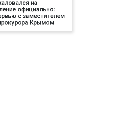
жаловался на
ление официально:
ервью с заместителем
прокурора Крымом