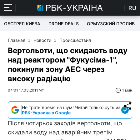
RU
ОБСТРЕЛ КИЕВА
DRONE DEALS
ОРМУЗСКИЙ ПРОЛИВ
Главная
»
Новости
»
Происшествия
Вертольоти, що скидають воду
над реактором "Фукусіма-1",
покинули зону АЕС через
високу радіацію
04:01 17.03.2011 Чт
1 мин
Не трать время на шум! Читай только суть из
РБК-Украина в Google
Після чотирьох заходів вертольоти, що
скидали воду над аварійним третім