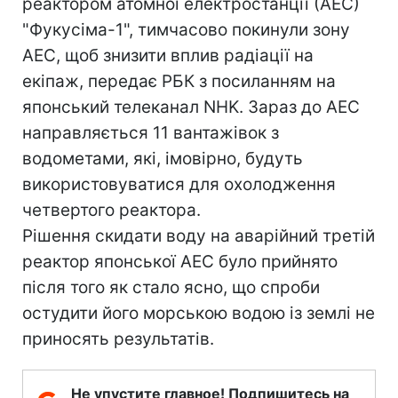
реактором атомної електростанції (АЕС)
"Фукусіма-1", тимчасово покинули зону
АЕС, щоб знизити вплив радіації на
екіпаж, передає РБК з посиланням на
японський телеканал NHK. Зараз до АЕС
направляється 11 вантажівок з
водометами, які, імовірно, будуть
використовуватися для охолодження
четвертого реактора.
Рішення скидати воду на аварійний третій
реактор японської АЕС було прийнято
після того як стало ясно, що спроби
остудити його морською водою із землі не
приносять результатів.
Не упустите главное! Подпишитесь на