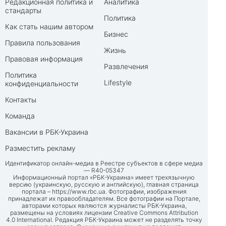
Редакционная политика и
Аналитика
стандарты
Политика
Как стать нашим автором
Бизнес
Правила пользования
Жизнь
Правовая информация
Развлечения
Политика
Lifestyle
конфиденциальности
Контакты
Команда
Вакансии в РБК-Украина
Разместить рекламу
Идентификатор онлайн-медиа в Реестре субъектов в сфере медиа
— R40-05347
Информационный портал «РБК-Украина» имеет трехязычную
версию (украинскую, русскую и английскую), главная страница
портала –
https://www.rbc.ua
. Фотографии, изображения
принадлежат их правообладателям. Все фотографии на Портале,
авторами которых являются журналисты РБК-Украина,
размещены на условиях лицензии Creative Commons Attribution
4.0 International. Редакция РБК-Украина может не разделять точку