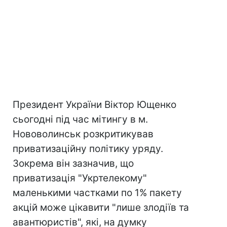
Президент України Віктор Ющенко
сьогодні під час мітингу в м.
Нововолинськ розкритикував
приватизаційну політику уряду.
Зокрема він зазначив, що
приватизація "Укртелекому"
маленькими частками по 1% пакету
акцій може цікавити "лише злодіїв та
авантюристів", які, на думку