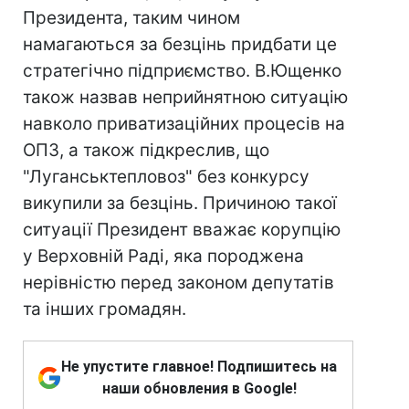
Президента, таким чином
намагаються за безцінь придбати це
стратегічно підприємство. В.Ющенко
також назвав неприйнятною ситуацію
навколо приватизаційних процесів на
ОПЗ, а також підкреслив, що
"Луганськтепловоз" без конкурсу
викупили за безцінь. Причиною такої
ситуації Президент вважає корупцію
у Верховній Раді, яка породжена
нерівністю перед законом депутатів
та інших громадян.
Не упустите главное! Подпишитесь на
наши обновления в Google!