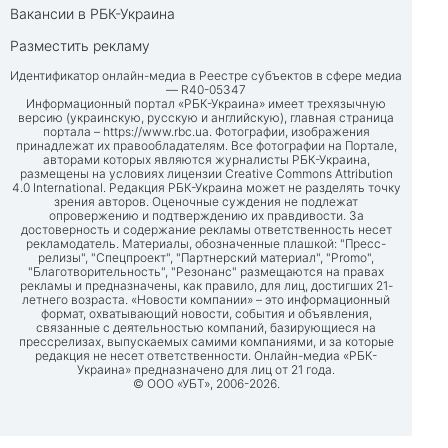
Вакансии в РБК-Украина
Разместить рекламу
Идентификатор онлайн-медиа в Реестре субъектов в сфере медиа
— R40-05347
Информационный портал «РБК-Украина» имеет трехязычную
версию (украинскую, русскую и английскую), главная страница
портала –
https://www.rbc.ua
. Фотографии, изображения
принадлежат их правообладателям. Все фотографии на Портале,
авторами которых являются журналисты РБК-Украина,
размещены на условиях лицензии Creative Commons Attribution
4.0 International. Редакция РБК-Украина может не разделять точку
зрения авторов. Оценочные суждения не подлежат
опровержению и подтверждению их правдивости. За
достоверность и содержание рекламы ответственность несет
рекламодатель. Материалы, обозначенные плашкой: "Пресс-
релизы", "Спецпроект", "Партнерский материал", "Promo",
"Благотворительность", "Резонанс" размещаются на правах
рекламы и предназначены, как правило, для лиц, достигших 21-
летнего возраста. «Новости компании» – это информационный
формат, охватывающий новости, события и объявления,
связанные с деятельностью компаний, базирующиеся на
прессрелизах, выпускаемых самими компаниями, и за которые
редакция не несет ответственности. Онлайн-медиа «РБК-
Украина» предназначено для лиц от 21 года.
© ООО «УБТ», 2006-2026.